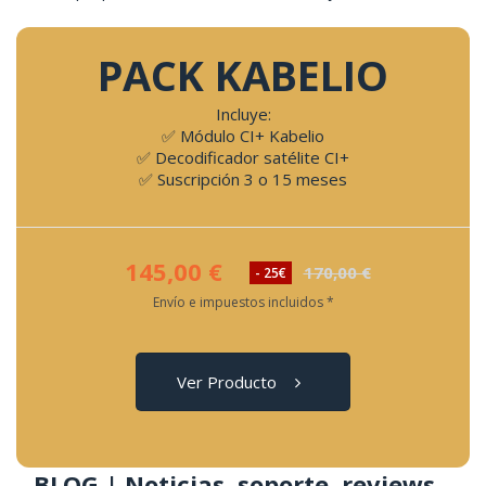
PACK KABELIO
Incluye:
✅ Módulo CI+ Kabelio
✅ Decodificador satélite CI+
✅ Suscripción 3 o 15 meses
145,00 €
170,00 €
- 25€
Envío e impuestos incluidos *
Ver Producto
BLOG | Noticias, soporte, reviews