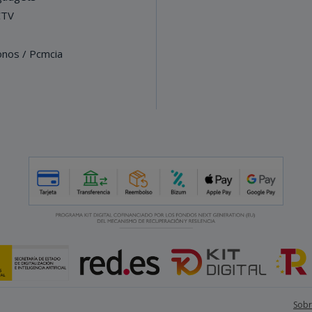
CTV
onos / Pcmcia
Sobr