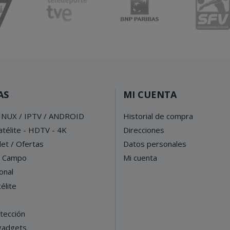
AS
MI CUENTA
INUX / IPTV / ANDROID
Historial de compra
télite - HDTV - 4K
Direcciones
let / Ofertas
Datos personales
e Campo
Mi cuenta
onal
élite
tección
 gadgets