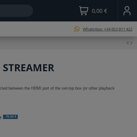
0,00 €
WhatsApp: +34 653 811 422
D STREAMER
ted between the HDMI port of the set-top box (or other playback
€
-70,00 €