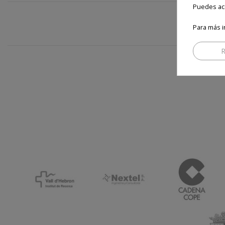
Puedes ace
Para más i
R