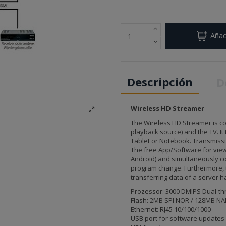
Añad
Descripción
D
Wireless HD Streamer
The Wireless HD Streamer is co
playback source) and the TV. It
Tablet or Notebook. Transmissio
The free App/Software for view
Android) and simultaneously co
program change. Furthermore, 
transferring data of a server h
Prozessor: 3000 DMIPS Dual-th
Flash: 2MB SPI NOR / 128MB N
Ethernet: RJ45 10/100/1000
USB port for software updates