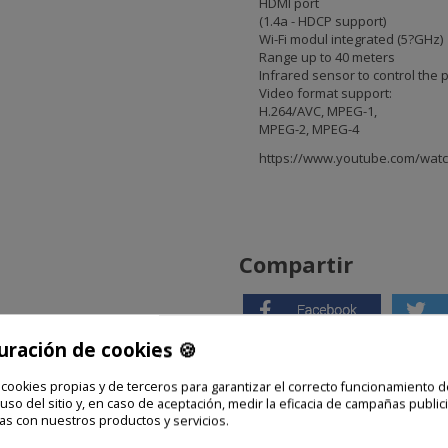
HDMI port
(1.4a - HDCP support)
Wi-Fi modul integrated (5?GHz)
Range up to 40 meters
Infrared sensor to control the
Video format support:
H.264/AVC, MPEG-1,
MPEG-2, MPEG-4
https://www.youtube.com/wat
Compartir
uración de cookies 🍪
 cookies propias y de terceros para garantizar el correcto funcionamiento d
 uso del sitio y, en caso de aceptación, medir la eficacia de campañas publici
as con nuestros productos y servicios.