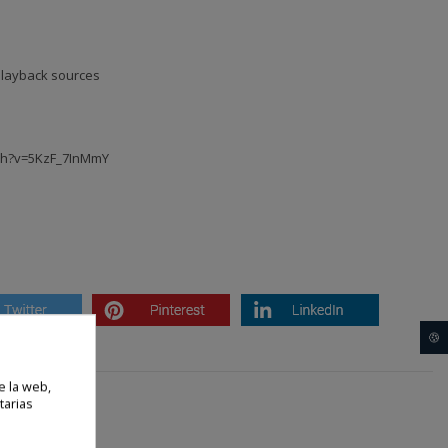
 playback sources
ch?v=5KzF_7InMmY
🍪
e la web,
tarias