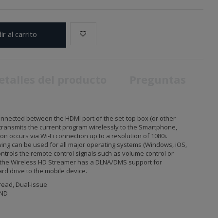
ir al carrito
etalles del producto
Preguntas
nnected between the HDMI port of the set-top box (or other
 transmits the current program wirelessly to the Smartphone,
n occurs via Wi-Fi connection up to a resolution of 1080i.
ing can be used for all major operating systems (Windows, iOS,
ntrols the remote control signals such as volume control or
the Wireless HD Streamer has a DLNA/DMS support for
ard drive to the mobile device.
read, Dual-issue
AND