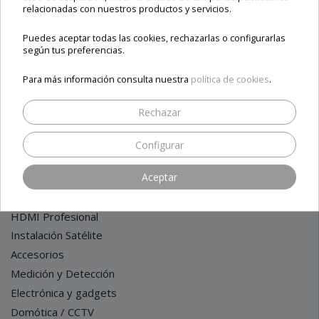
relacionadas con nuestros productos y servicios.
Sobre nosotros
FILTRO
Contacto
Puedes aceptar todas las cookies, rechazarlas o configurarlas
Términos y condiciones
según tus preferencias.
Para más información consulta nuestra
política de cookies
.
CATEGORÍAS
Rechazar
Receptores LINUX / IPTV / ANDROID
Configurar
Receptores Satélite - HDTV - 4K
Aceptar
Rebajas / Outlet / Ofertas
Medidores de Campo
HDMI Profesional
Instalación Satélite
Accesorios
Medición y Detección
Electrónica y gadgets
Domótica / CCTV