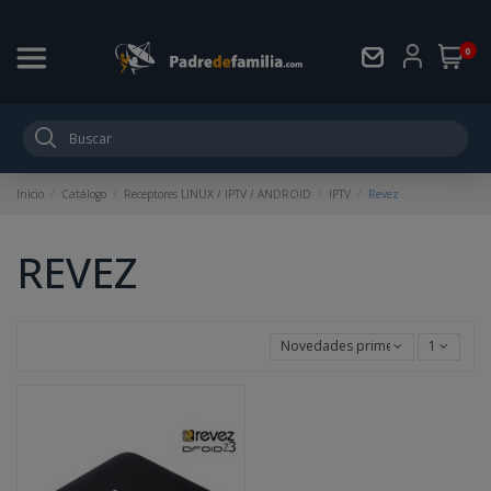
0
Inicio
Catálogo
Receptores LINUX / IPTV / ANDROID
IPTV
Revez
REVEZ
Novedades primero
1