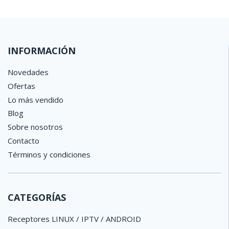
Rebajas / Outlet / Ofertas
5
Marcas
INFORMACIÓN
Viark
10
Novedades
IRIS
7
Sat Integral
5
Ofertas
qviart
3
Lo más vendido
Bware
2
Blog
GTmedia
2
Sobre nosotros
Fonestar
2
Medialink
2
Contacto
Cristor ATLAS
1
Términos y condiciones
Engel
1
Precio
CATEGORÍAS
€
€
Receptores LINUX / IPTV / ANDROID