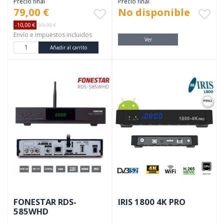
Precio final
Precio final
79,00 €
No disponible
.
-10,00 €
89,00 €
Envío e impuestos incluidos
Ver
Añadir al carrito
FONESTAR RDS-
IRIS 1800 4K PRO
585WHD