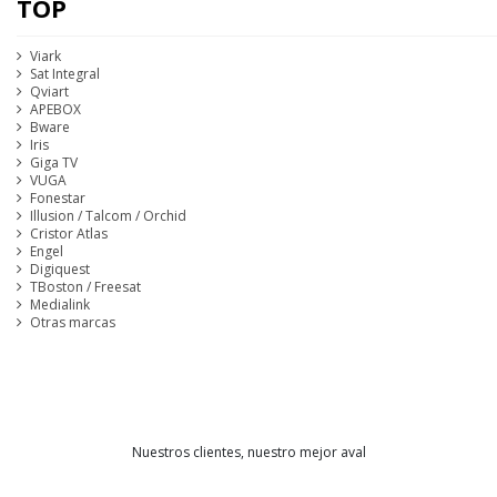
TOP
Viark
Sat Integral
Qviart
APEBOX
Bware
Iris
Giga TV
VUGA
Fonestar
Illusion / Talcom / Orchid
Cristor Atlas
Engel
Digiquest
TBoston / Freesat
Medialink
Otras marcas
Categorías
Receptores LINUX / IPTV / ANDROID
2
Nuestros clientes, nuestro mejor aval
Receptores Satélite - HDTV - 4K
40
Accesorios
8