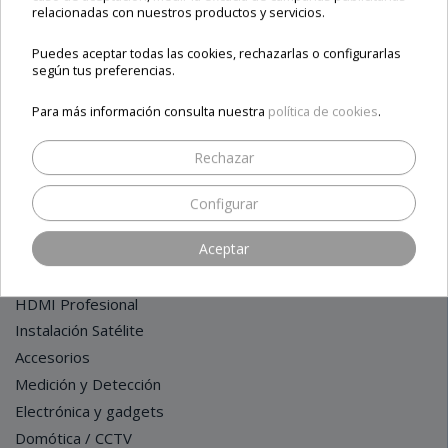
relacionadas con nuestros productos y servicios.
Sobre nosotros
FILTRO
Contacto
Puedes aceptar todas las cookies, rechazarlas o configurarlas
Términos y condiciones
según tus preferencias.
Para más información consulta nuestra
política de cookies
.
CATEGORÍAS
Rechazar
Receptores LINUX / IPTV / ANDROID
Configurar
Receptores Satélite - HDTV - 4K
Aceptar
Rebajas / Outlet / Ofertas
Medidores de Campo
HDMI Profesional
Instalación Satélite
Accesorios
Medición y Detección
Electrónica y gadgets
Domótica / CCTV