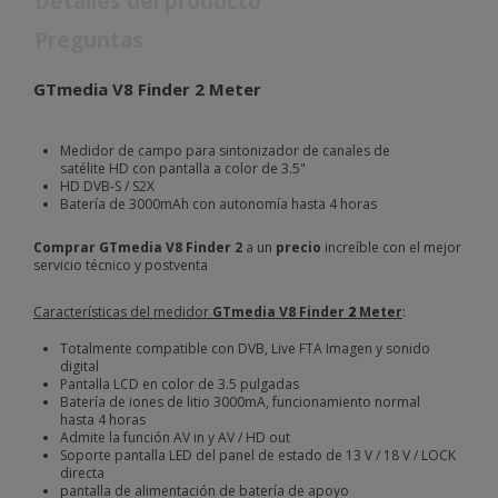
Detalles del producto
Preguntas
GTmedia V8 Finder 2 Meter
Medidor de campo para sintonizador de canales de
satélite HD con pantalla a color de 3.5"
HD DVB-S / S2X
Batería de 3000mAh con autonomía hasta 4 horas
Comprar GTmedia V8 Finder 2
a un
precio
increíble con el mejor
servicio técnico y postventa
Características del medidor
GTmedia V8 Finder
2
Meter
:
Totalmente compatible con DVB, Live FTA Imagen y sonido
digital
Pantalla LCD en color de 3.5 pulgadas
Batería de iones de litio 3000mA, funcionamiento normal
hasta 4 horas
Admite la función AV in y AV / HD out
Soporte pantalla LED del panel de estado de 13 V / 18 V / LOCK
directa
pantalla de alimentación de batería de apoyo