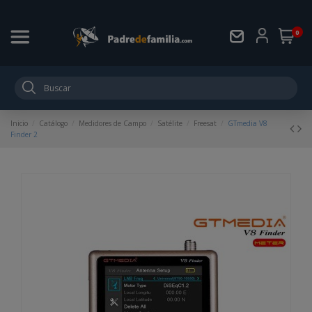
0
Inicio
Catálogo
Medidores de Campo
Satélite
Freesat
GTmedia V8
Finder 2