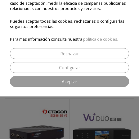
caso de aceptación, medir la eficacia de campañas publicitarias
relacionadas con nuestros productos y servicios.
gtmedia
GTmedia V8 Finder
v8 finder
Puedes aceptar todas las cookies, rechazarlas o configurarlas
según tus preferencias.
Comparte este producto
Para más información consulta nuestra
política de cookies
.
Rechazar
ESTOS PRODUCTOS TE
Configurar
PUEDEN INTERESAR
Aceptar