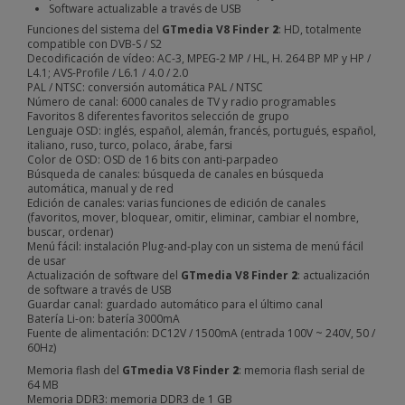
Software actualizable a través de USB
Funciones del sistema del
GTmedia V8 Finder
2
: HD, totalmente
compatible con DVB-S / S2
Decodificación de vídeo: AC-3, MPEG-2 MP / HL, H. 264 BP MP y HP /
L4.1; AVS-Profile / L6.1 / 4.0 / 2.0
PAL / NTSC: conversión automática PAL / NTSC
Número de canal: 6000 canales de TV y radio programables
Favoritos 8 diferentes favoritos selección de grupo
Lenguaje OSD: inglés, español, alemán, francés, portugués, español,
italiano, ruso, turco, polaco, árabe, farsi
Color de OSD: OSD de 16 bits con anti-parpadeo
Búsqueda de canales: búsqueda de canales en búsqueda
automática, manual y de red
Edición de canales: varias funciones de edición de canales
(favoritos, mover, bloquear, omitir, eliminar, cambiar el nombre,
buscar, ordenar)
Menú fácil: instalación Plug-and-play con un sistema de menú fácil
de usar
Actualización de software del
GTmedia V8 Finder
2
: actualización
de software a través de USB
Guardar canal: guardado automático para el último canal
Batería Li-on: batería 3000mA
Fuente de alimentación: DC12V / 1500mA (entrada 100V ~ 240V, 50 /
60Hz)
Memoria flash del
GTmedia V8 Finder
2
: memoria flash serial de
64 MB
Memoria DDR3: memoria DDR3 de 1 GB