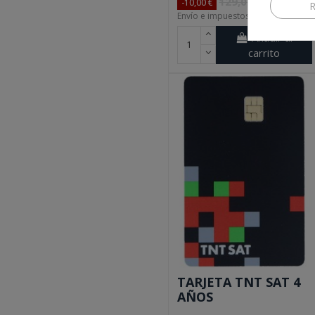
129,00 €
-10,00 €
R
Envío e impuestos incluidos
Añadir al
carrito
TARJETA TNT SAT 4
AÑOS