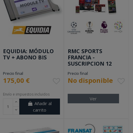
EQUIDIA: MÓDULO
RMC SPORTS
TV + ABONO BIS
FRANCIA -
SUSCRIPCION 12
MESES
Precio final
Precio final
175,00 €
No disponible
.
Envío e impuestos incluidos
Ver
Añadir al
carrito