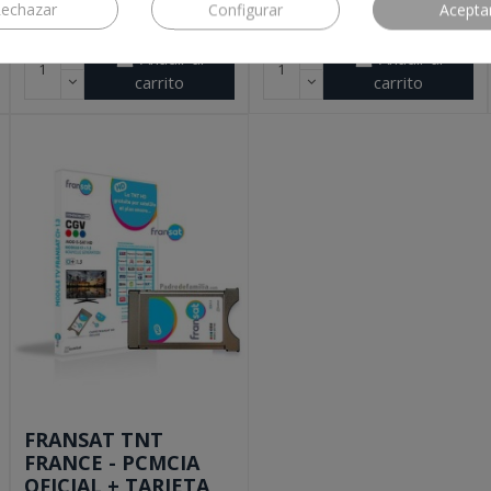
echazar
Configurar
Acepta
Envío e impuestos incluidos
Envío e impuestos incluidos
Añadir al
Añadir al
carrito
carrito
FRANSAT TNT
FRANCE - PCMCIA
OFICIAL + TARJETA