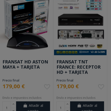
FRANSAT HD ASTON
FRANSAT TNT
MAYA + TARJETA
FRANCE: RECEPTOR
HD + TARJETA
Precio final
Precio final
179,00 €
179,00 €
Envío e impuestos incluidos
Envío e impuestos incluidos
Añadir al
Añadir al
carrito
carrito