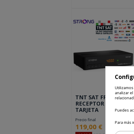
Config
Utilizamos
analizar el
TNT SAT FRANCIA:
relacionad
RECEPTOR +
TARJETA
Puedes ace
Precio final
Para más i
119,00 €