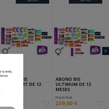
🍪
e la web,
tarias
ABONO BIS
ABONO BIS
CINESPORT DE 12
ULTIMUM DE 12
MESES
MESES
.
Precio final
Precio final
199,00 €
239,00 €