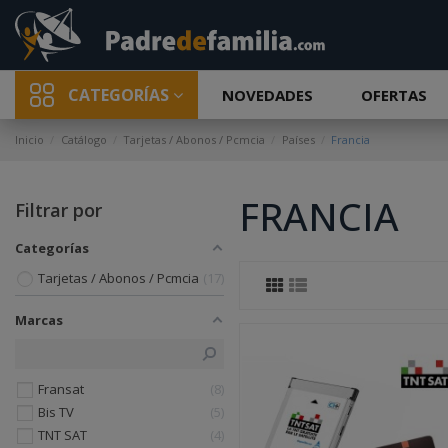
CATEGORÍAS
NOVEDADES
OFERTAS
Inicio
Catálogo
Tarjetas / Abonos / Pcmcia
Países
Francia
FRANCIA
Filtrar por
Categorías
Tarjetas / Abonos / Pcmcia
17
Marcas
Fransat
8
Bis TV
5
TNT SAT
4