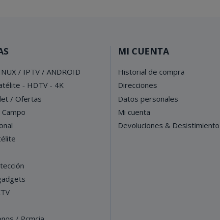
AS
MI CUENTA
INUX / IPTV / ANDROID
Historial de compra
télite - HDTV - 4K
Direcciones
let / Ofertas
Datos personales
e Campo
Mi cuenta
onal
Devoluciones & Desistimiento
élite
tección
 gadgets
CTV
onos / Pcmcia