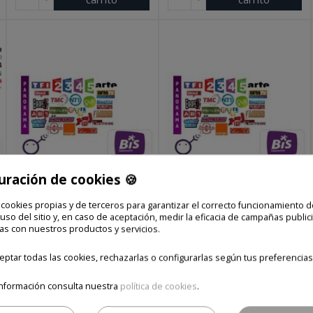
uración de cookies 🍪
 cookies propias y de terceros para garantizar el correcto funcionamiento d
 uso del sitio y, en caso de aceptación, medir la eficacia de campañas publici
ABONO BIS
ABONO BIS NIGHT
as con nuestros productos y servicios.
PANORAMA HD DE
DE 12 MESES
12 MESES
ptar todas las cookies, rechazarlas o configurarlas según tus preferencias
Precio final
Precio final
nformación consulta nuestra
política de cookies
.
149,00 €
199,00 €