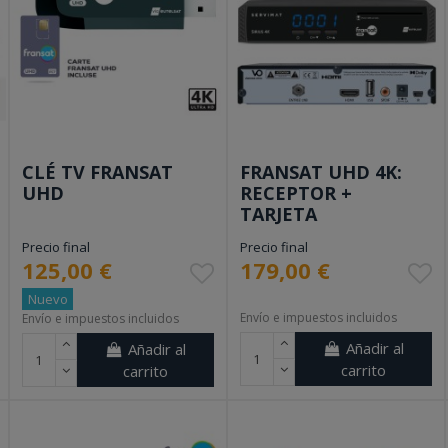
CLÉ TV FRANSAT
FRANSAT UHD 4K:
UHD
RECEPTOR +
TARJETA
Precio final
Precio final
125,00 €
179,00 €
Nuevo
Envío e impuestos incluidos
Envío e impuestos incluidos
Añadir al
Añadir al
carrito
carrito