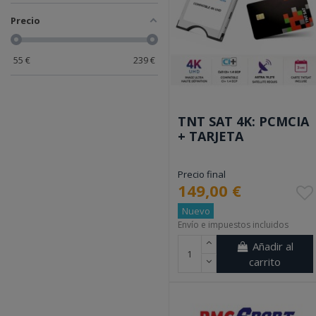
Precio
55
€
239
€
TNT SAT 4K: PCMCIA
+ TARJETA
Precio final
149,00 €
Nuevo
Envío e impuestos incluidos
Añadir al
carrito