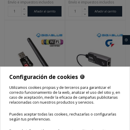
Envío e impuestos incluidos
Envío e impuestos incluidos
Añadir al carrito
Añadir al carrito
🍪
Configuración de cookies 🍪
Utilizamos cookies propias y de terceros para garantizar el
correcto funcionamiento de la web, analizar el uso del sitio y, en
caso de aceptación, medir la eficacia de campañas publicitarias
GIGABLUE USB 2.0 WIFI
GIGABLUE GIGABIT
relacionadas con nuestros productos y servicios.
FILTRO
600MBPS
LAN ADAPTER
Puedes aceptar todas las cookies, rechazarlas o configurarlas
según tus preferencias.
Precio final
Precio final
35,00 €
25,00 €