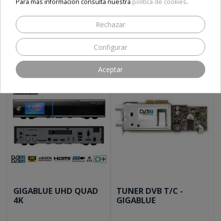
Para más información consulta nuestra
política de cookies
.
Envío e impuestos incluidos
Envío e impuestos incluidos
Rechazar
Añadir al carrito
Añadir al carrito
Configurar
Aceptar
GIGABLUE UHD QUAD
TUNER DVB T/C -
4K
GIGABLUE