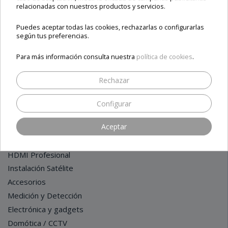
relacionadas con nuestros productos y servicios.
Sobre nosotros
FILTRO
Contacto
Puedes aceptar todas las cookies, rechazarlas o configurarlas
Términos y condiciones
según tus preferencias.
Para más información consulta nuestra
política de cookies
.
CATEGORÍAS
Rechazar
Receptores LINUX / IPTV / ANDROID
Configurar
Receptores Satélite - HDTV - 4K
Aceptar
Rebajas / Outlet / Ofertas
Medidores de Campo
HDMI Profesional
Instalación Satélite
Accesorios
Medición y Detección
Electrónica y gadgets
Domótica / CCTV