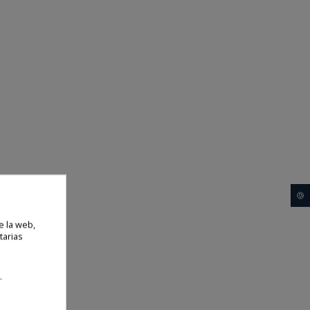
🍪
e la web,
tarias
.