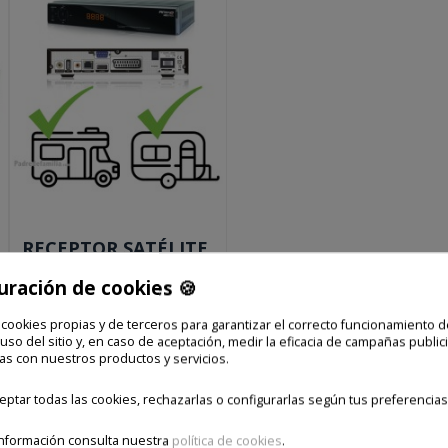
RECEPTOR SATÉLITE
12V PARA CAMPING
uración de cookies 🍪
Precio final
 cookies propias y de terceros para garantizar el correcto funcionamiento d
79,00 €
 uso del sitio y, en caso de aceptación, medir la eficacia de campañas publici
as con nuestros productos y servicios.
Envío e impuestos incluidos
ptar todas las cookies, rechazarlas o configurarlas según tus preferencias
Añadir al
nformación consulta nuestra
política de cookies
.
carrito