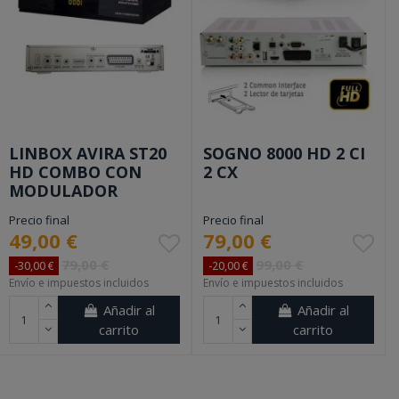
LINBOX AVIRA ST20
SOGNO 8000 HD 2 CI
HD COMBO CON
2 CX
MODULADOR
Precio final
Precio final
49,00 €
79,00 €
79,00 €
99,00 €
-30,00 €
-20,00 €
Envío e impuestos incluidos
Envío e impuestos incluidos
Añadir al
Añadir al
carrito
carrito