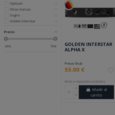
Opticum
1
Otras marcas
1
Sogno
1
Golden Interstar
1
Precio
GOLDEN INTERSTAR
39
€
79
€
ALPHA X
Precio final
55,00 €
Envío e impuestos incluidos
Añadir al
carrito