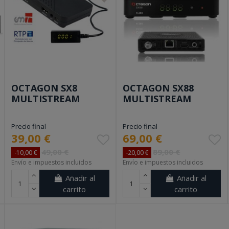
OCTAGON SX8
OCTAGON SX88
MULTISTREAM
MULTISTREAM
Precio final
Precio final
39,00 €
69,00 €
49,00 €
89,00 €
-10,00 €
-20,00 €
Envío e impuestos incluidos
Envío e impuestos incluidos
Añadir al
Añadir al
carrito
carrito