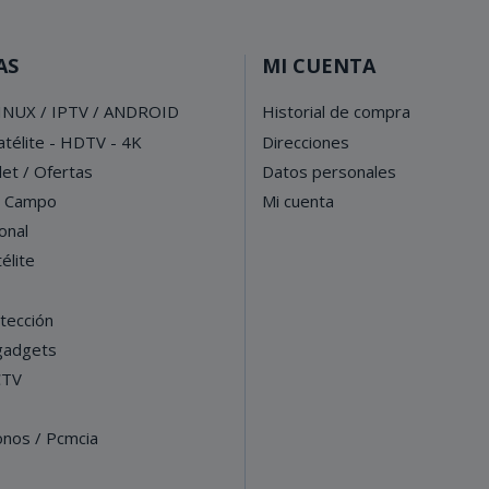
AS
MI CUENTA
INUX / IPTV / ANDROID
Historial de compra
télite - HDTV - 4K
Direcciones
let / Ofertas
Datos personales
e Campo
Mi cuenta
onal
élite
tección
 gadgets
CTV
onos / Pcmcia