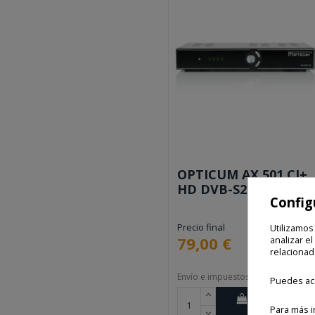
OPTICUM AX 501 CI+
HD DVB-S2
Config
Precio final
Utilizamos
79,00 €
analizar el
relacionad
Envío e impuestos incluidos
Puedes ace
Añadir al
Para más i
carrito