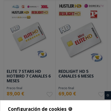
ELITE 7 STARS HD
REDLIGHT HD 5
HOTBIRD 7 CANALES 6
CANALES 6 MESES
MESES
Precio final
Precio final
89,00 €
69,00 €
🍪
Envío e impuestos incluidos
Envío e impuestos incluidos
Configuración de cookies 🍪