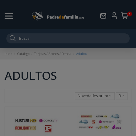
0
Inicio
Catálogo
Tarjetas / Abonos / Pcmcia
Adultos
ADULTOS
Novedades primero
9