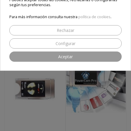
según tus preferencias.
Precio final
Precio final
Para más información consulta nuestra
política de cookies
.
69,00 €
75,00 €
Rechazar
Envío e impuestos incluidos
Envío e impuestos incluidos
Añadir al carrito
Añadir al carrito
Configurar
Aceptar