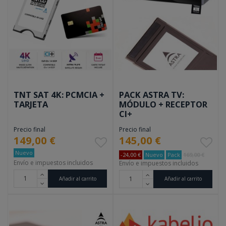
TNT SAT 4K: PCMCIA +
PACK ASTRA TV:
TARJETA
MÓDULO + RECEPTOR
CI+
Precio final
Precio final
149,00 €
145,00 €
Nuevo
-24,00 €
Nuevo
Pack
169,00 €
Envío e impuestos incluidos
Envío e impuestos incluidos
Añadir al carrito
Añadir al carrito