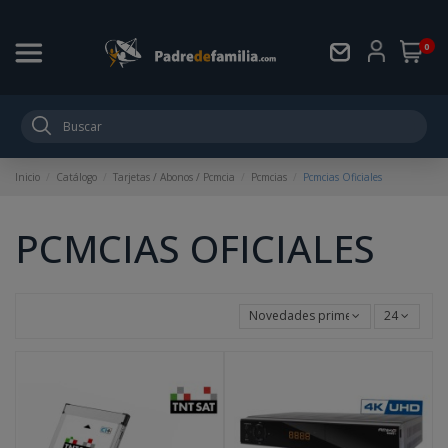
0
Inicio
Catálogo
Tarjetas / Abonos / Pcmcia
Pcmcias
Pcmcias Oficiales
PCMCIAS OFICIALES
Novedades primero
24