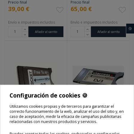
Precio final
Precio final
39,00 €
65,00 €
Envío e impuestos incluidos
Envío e impuestos incluidos
🍪
Añadir al carrito
Añadir al carrito
Configuración de cookies 🍪
Utilizamos cookies propias y de terceros para garantizar el
correcto funcionamiento de la web, analizar el uso del sitio y, en
caso de aceptación, medir la eficacia de campañas publicitarias
relacionadas con nuestros productos y servicios.
PCMCIA NEOTION
VIACCESS MPG4 CAM
FILTRO
NP4+ MPEG4
MODULO PCMCIA
Puedes aceptar todas las cookies, rechazarlas o configurarlas