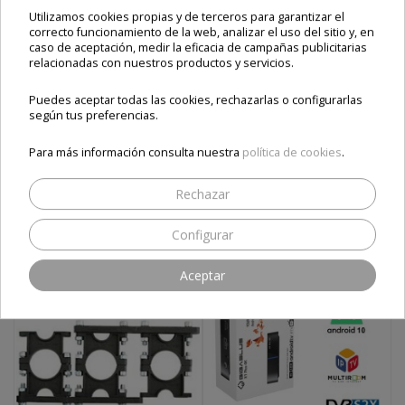
lnb unicable
LNB Unicable SCR
LNB Robust Unicable SCR
lnb scr
Utilizamos cookies propias y de terceros para garantizar el
correcto funcionamiento de la web, analizar el uso del sitio y, en
Comparte este producto
caso de aceptación, medir la eficacia de campañas publicitarias
relacionadas con nuestros productos y servicios.
Puedes aceptar todas las cookies, rechazarlas o configurarlas
según tus preferencias.
ESTOS PRODUCTOS TE
Para más información consulta nuestra
política de cookies
.
PUEDEN INTERESAR
Rechazar
Configurar
Aceptar