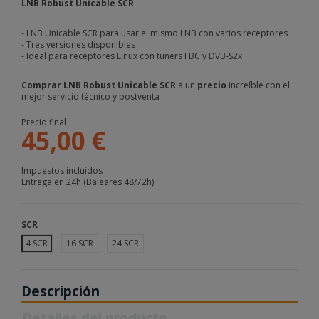
LNB Robust Unicable SCR
- LNB Unicable SCR para usar el mismo LNB con varios receptores
- Tres versiones disponibles
- Ideal para receptores Linux con tuners FBC y DVB-S2x
Comprar LNB Robust Unicable SCR
a un
precio
increíble con el
mejor servicio técnico y postventa
Precio final
45,00 €
Impuestos incluidos
Entrega en 24h (Baleares 48/72h)
SCR
4 SCR
16 SCR
24 SCR
Descripción
Detalles del producto