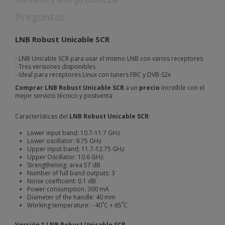
Preguntas
LNB Robust Unicable SCR
- LNB Unicable SCR para usar el mismo LNB con varios receptores
- Tres versiones disponibles
- Ideal para receptores Linux con tuners FBC y DVB-S2x
Comprar LNB Robust Unicable SCR
a un
precio
increíble con el
mejor servicio técnico y postventa
Características del
LNB Robust Unicable SCR
:
Lower input band: 10.7-11.7 GHz
Lower oscillator: 9.75 GHz
Upper input band; 11.7-12.75 GHz
Upper Oscillator: 10.6 GHz
Strengthening: area 57 dB
Number of full band outputs: 3
Noise coefficient: 0.1 dB
Power consumption: 300 mA
Diameter of the handle: 40 mm
Working temperature: - 40˚C + 65˚C
Versión 1 LNB Robust Unicable SCR