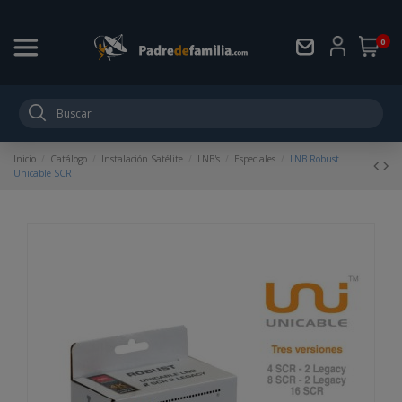
0
Inicio
Catálogo
Instalación Satélite
LNB's
Especiales
LNB Robust
Unicable SCR