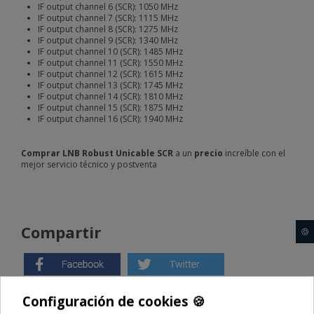
IF output channel 6 (SCR): 1050 MHz
IF output channel 7 (SCR): 1115 MHz
IF output channel 8 (SCR): 1275 MHz
IF output channel 9 (SCR): 1340 MHz
IF output channel 10 (SCR): 1485 MHz
IF output channel 11 (SCR): 1550 MHz
IF output channel 12 (SCR): 1615 MHz
IF output channel 13 (SCR): 1745 MHz
IF output channel 14 (SCR): 1810 MHz
IF output channel 15 (SCR): 1875 MHz
IF output channel 16 (SCR): 1940 MHz
Comprar LNB Robust Unicable SCR
a un
precio
increíble con el
mejor servicio técnico y postventa
Compartir
🍪
Configuración de cookies 🍪