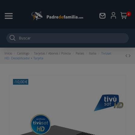
0
Inicio
Catálogo
Tarjetas / Abonos / Pcmcia
Países
Italia
Tivùsat
HD: Decodificador + Tarjeta
-10,00 €