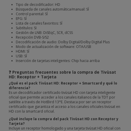
Tipo de decodificador: HD
Búsqueda de canales automática/manual: SÍ
Control parental: SÍ
EPG: SÍ
Lista de canales favoritos: SÍ
Subtítulos: SI
Gestión de LNB: DiSEqC, SCR, dCSS
Recepción DVB-S/S2
Decodificación de audio: Dolby Digital/Dolby Digital Plus
Modo de actualización de software: OTA/USB
HDMI: SÍ
USB: SÍ
Inserción de tarjetas inteligentes: Chip hacia arriba
❓ Preguntas frecuentes sobre la compra de Tivùsat
HD: Receptor + Tarjeta
¿Qué es el pack Tivùsat HD: Receptor + Smartcard y qué lo
diferencia?
Es un decodificador certificado tivùsat HD con tarjeta inteligente
oficial que permite acceder a los canales italianos de la TDT por
satélite a través de HotBird 13°E. Destaca por ser un receptor
certificado que garantiza el acceso a los canales oficiales tivùsat en
HD con la smartcard oficial.
¿Qué incluye la compra del pack Tivùsat HD con Receptor y
Tarjeta?
Incluye un receptor homologado y una tarjeta tivùsat HD oficial con