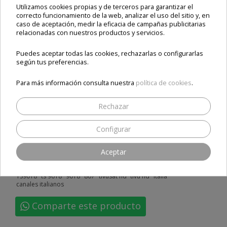
Utilizamos cookies propias y de terceros para garantizar el
Comprar Decoder HD + Smartcard oficial t
ivùSat
correcto funcionamiento de la web, analizar el uso del sitio y, en
caso de aceptación, medir la eficacia de campañas publicitarias
relacionadas con nuestros productos y servicios.
Compartir
Puedes aceptar todas las cookies, rechazarlas o configurarlas
según tus preferencias.
Para más información consulta nuestra
política de cookies
.
Rechazar
tivusat
ode 712
television italia
televisión italiana
tdt italiana
tdt italia
telesystem
telesystem 9011
TeleSystem TS9011HD
Configurar
9011
9011hd
ts 9011
ts9011
telesystem ts9011
telesystem ts 9011
tivusat españa
tivu sat
tivusat italia
Aceptar
tivu italiana
fuba tivusat
tivusat en españa
receptores tivusat
tivu
tv sat
thomson ths807
ths807
Telefunken TFK-S200
Telefunken TFK S200
TFK-S200
tfk S200
TeleSystem TS9018
TS9018
ts 9018
9018
807
tivusat hd
tivu hd
italia
canales italianos
Comparte este producto