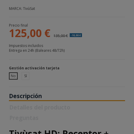
MARCA: TivùSat
Precio final
125,00 €
135,00 €
-10,00 €
Impuestos incluidos
Entrega en 24h (Baleares 48/72h)
Gestión activación tarjeta
No
Sí
Descripción
Detalles del producto
Preguntas
Tivùsat HD: Receptor +