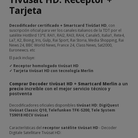
Tarjeta
Decodificador certificado + Smartcard TivùSat HD
, con
suscripción oficial para ver los canales italianos de la TDT por el
satélite HotBird 13°E. RAI1, RAI2, RAI3, RAI4, Canale5, Italia1, Rete4,
La7, K2, Boing, Iris, Gulp, Rai Sport, Rai Storia, Media Shopping, Rai
News 24, BBC World News, France 24, Class News, Sat2000,
Euronewcs. etc
El pack incluye:
✓ Receptor homologado tivúsat HD
✓ Tarjeta tivùsat HD con tecnología Merlin
Comprar
Decoder t
ivùsat HD
+ Smartcard Merlin
a un
precio
increíble con el mejor servicio técnico y
postventa
Decodificadores oficiales disponibles
tivúsat HD: DigiQuest
tivùsat Classic Q10, Telefunken TFK-S200, Tele System
TS9018 HECV tivùsat
Características del
receptor satélite tivùsat HD
- Decoder
Digitale Satellitare Tivùsat HD: