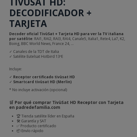
TIVÙSAT HD:
DECODIFICADOR +
TARJETA
Decoder oficial TivùSat + Tarjeta HD para ver la TV italiana
por satélite
: RAI1, RAI2, RAI3, RAI4, Canale5, Italia1, Rete4, La7, K2,
Boing, BBC World News, France 24, ...
✓ Canales de la TDT de Italia
✓ Satélite Eutelsat Hotbird 13ºE
Incluye:
✓
Receptor certificado tivùsat HD
✓
Smartcard tivùsat HD (Merlin)
* No incluye activación (opcional)
🛒 Por qué comprar TivùSat HD Receptor con Tarjeta
en padredefamilia.com
🏆 Tienda satélite líder en España
🛠️ Garantía y SAT
✅ Producto certificado
📦 Envío rápido