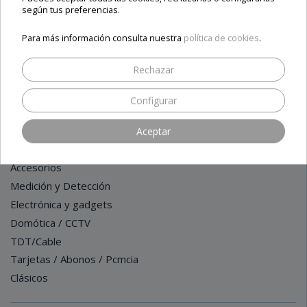
según tus preferencias.
CATEGORÍAS
Para más información consulta nuestra
política de cookies
.
Receptores LINUX / IPTV / ANDROID
Rechazar
Receptores Satélite - HDTV - 4K
Rebajas / Outlet / Ofertas
Configurar
Medidores de Campo
HDMI Profesional
Aceptar
Instalación Satélite
Accesorios
Medición y Detección
Electrónica y gadgets
Domótica / CCTV
TDT/Cable
Tarjetas / Abonos / Pcmcia
Clásicos