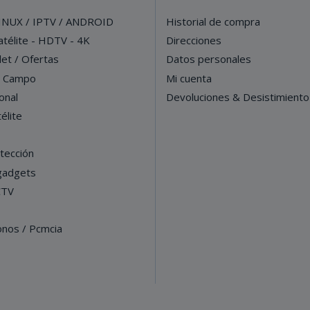
INUX / IPTV / ANDROID
Historial de compra
télite - HDTV - 4K
Direcciones
let / Ofertas
Datos personales
e Campo
Mi cuenta
onal
Devoluciones & Desistimiento
élite
tección
 gadgets
CTV
onos / Pcmcia