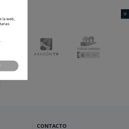
🍪
e la web,
tarias
.
r
CONTACTO