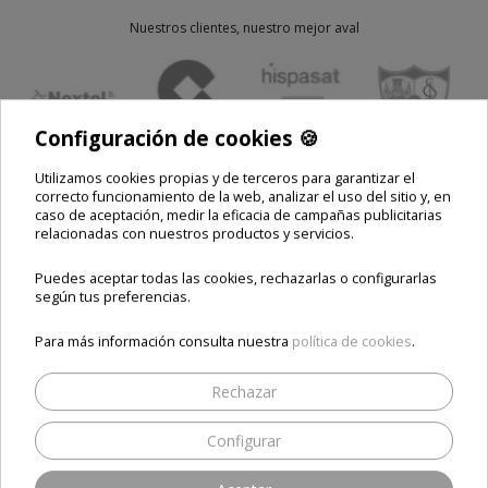
Nuestros clientes, nuestro mejor aval
Configuración de cookies 🍪
🍪
Utilizamos cookies propias y de terceros para garantizar el
correcto funcionamiento de la web, analizar el uso del sitio y, en
caso de aceptación, medir la eficacia de campañas publicitarias
relacionadas con nuestros productos y servicios.
Puedes aceptar todas las cookies, rechazarlas o configurarlas
INFORMACIÓN
según tus preferencias.
Novedades
Para más información consulta nuestra
política de cookies
.
Ofertas
Rechazar
Lo más vendido
Blog
Configurar
Sobre nosotros
Contacto