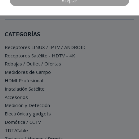
Aceptar
Términos y condiciones
CATEGORÍAS
Receptores LINUX / IPTV / ANDROID
Receptores Satélite - HDTV - 4K
Rebajas / Outlet / Ofertas
Medidores de Campo
HDMI Profesional
Instalación Satélite
Accesorios
Medición y Detección
Electrónica y gadgets
Domótica / CCTV
TDT/Cable
Tarjetas / Abonos / Pcmcia