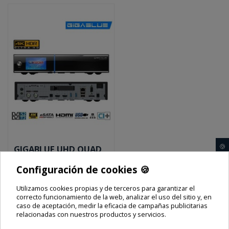
GIGABLUE UHD QUAD
🍪
4K
Configuración de cookies 🍪
Precio final
Utilizamos cookies propias y de terceros para garantizar el
279,00 €
correcto funcionamiento de la web, analizar el uso del sitio y, en
caso de aceptación, medir la eficacia de campañas publicitarias
-40,00 €
319,00 €
relacionadas con nuestros productos y servicios.
Envío e impuestos incluidos