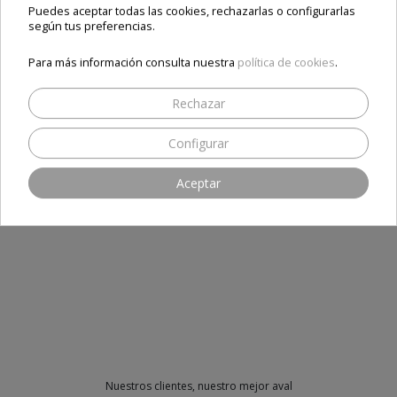
Añadir al carrito
Puedes aceptar todas las cookies, rechazarlas o configurarlas
según tus preferencias.
Para más información consulta nuestra
política de cookies
.
Opiniones
Rechazar
Configurar
Aceptar
SEA EL PRIMERO EN ESCRIBIR UNA RESEÑA
Nuestros clientes, nuestro mejor aval