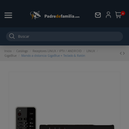
0
Inicio
Catálogo
Receptores LINUX / IPTV / ANDROID
LINUX
GigaBlue
Mando a distancia GigaBlue + Teclado & Ratón