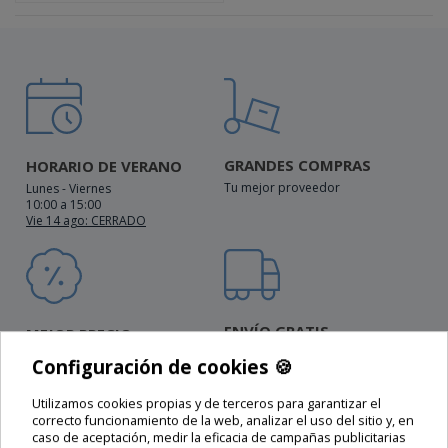
GRANDES COMPRAS
HORARIO DE VERANO
Tu mejor proveedor
Lunes - Viernes
10:00 a 15:00
Vie 14 ago: CERRADO
ENVÍO GRATIS
MEJOR PRECIO
Península (incl. Portugal)
Mejoramos ofertas
Configuración de cookies 🍪
🍪
y Canarias
Utilizamos cookies propias y de terceros para garantizar el
correcto funcionamiento de la web, analizar el uso del sitio y, en
caso de aceptación, medir la eficacia de campañas publicitarias