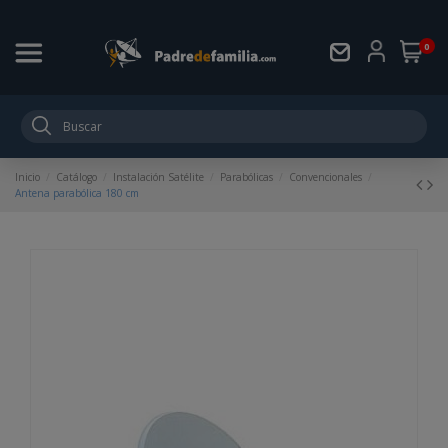
0
Inicio
Catálogo
Instalación Satélite
Parabólicas
Convencionales
Antena parabólica 180 cm