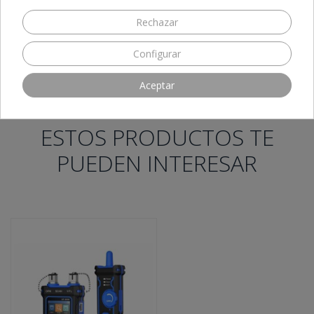
NF 274 L
NF274
noyafa 274
NF-274L
NF-274-L
274L
metro láser
Rechazar
medidor laser
medidor digital laser
medidor distancia laser
medidor 100 metros
100m
100 metros
Configurar
Comparte este producto
Aceptar
ESTOS PRODUCTOS TE
PUEDEN INTERESAR