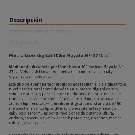
Descripción
Detalles del producto
Preguntas
Metro láser digital 100m Noyafa NF-274L 🛒
Medidor de distancia por láser hasta 100 metros Noyafa NF
274L
. Olvídate del incómodo metro de mano convencional y
digitaliza tus mediciones.
Este tipo de
avances tecnológicos
nos facilitan el día a día tanto a
nivel profesional
como
doméstico
. El
metro digital
es muy
sencillo y preciso y permite hacer mediciones de todo tipo. No te
rompas la cabeza haciendo cálculos o recodando la fórmula de
áreas o hipotenusas. Este
medidor digital de distancia de 100
metros
tiene varios tipos de mediciones diferentes y hace los
cálculos y las fórmulas por ti: mediciones de distancia, altura,
anchura, espacio, volumen, áreas, hipotenusas, trapecios, metros
cúbicos, ángulos, etc.