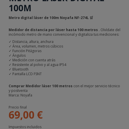
100M
Metro digital láser de 100m Noyafa NF-274L
🛒
Medidor de distancia por láser hasta 100 metros
. Olvídate del
incómodo metro de mano convencional y digitaliza tus mediciones:
✓ Distancia, altura, anchura
✓ Área, volumen, metros cúbicos
✓ Función Pitágoras
✓ Ángulos
✓ Medición con cuenta atrás
✓ Resistente al polvo y al agua IP54
✓ Bluetooth
✓ Pantalla LCD FSNT
Comprar Medidor láser 100 metros
con el mejor servicio técnico
y postventa
Marca:
Noyafa
Precio final
69,00 €
Impuestos incluidos