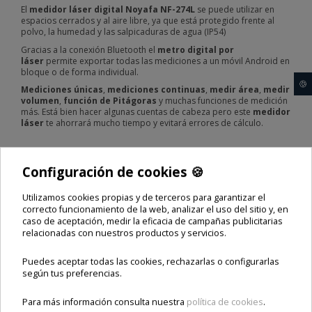
El
medidor láser digital
Noyafa NF-274L
se puede utilizar en
espacios cerrados y al aire libre, ya que está protegido frente al
polvo, la humedad y las salpicaduras de agua (IP54)
Gracias a la conexión Bluetooth el
metro digital por
láser
permite exportar todas las mediciones a un móvil Android en
bloque o de forma individual.
🍪
Mediciones únicas
,
mediciones continuas
,
medir área
,
medir
volumen
,
función de Pitágoras
y muchas funciones de medición
más. Está bien hacer algunas cuentas de cabeza pero este
medidor
láser
te ahorrará mucho tiempo y evitará errores de cálculo.
Comprar Noyafa NF-274L Medidor láser digital 100
metros
con distribución en España y el mejor servicio
Configuración de cookies 🍪
técnico y postventa
Utilizamos cookies propias y de terceros para garantizar el
correcto funcionamiento de la web, analizar el uso del sitio y, en
caso de aceptación, medir la eficacia de campañas publicitarias
relacionadas con nuestros productos y servicios.
Compartir
Puedes aceptar todas las cookies, rechazarlas o configurarlas
según tus preferencias.
Para más información consulta nuestra
política de cookies
.