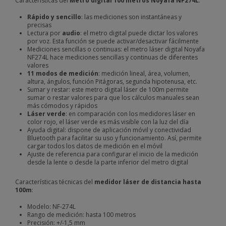
Características del
Metro digital 100 metros Noyafa NF274L
:
Rápido y sencillo
: las mediciones son instantáneas y
precisas
Lectura por
audio
: el metro digital puede dictar los valores
por voz. Esta función se puede activar/desactivar fácilmente
Mediciones sencillas o continuas: el metro láser digital Noyafa
NF274L hace mediciones sencillas y continuas de diferentes
valores
11 modos de medición
: medición lineal, área, volumen,
altura, ángulos, función Pitágoras, segunda hipotenusa, etc.
Sumar y restar: este metro digital láser de 100m permite
sumar o restar valores para que los cálculos manuales sean
más cómodos y rápidos
Láser verde
: en comparación con los medidores láser en
color rojo, el láser verde es más visible con la luz del día
Ayuda digital: dispone de aplicación móvil y conectividad
Bluetooth para facilitar su uso y funcionamiento. Así, permite
cargar todos los datos de medición en el móvil
Ajuste de referencia para configurar el inicio de la medición
desde la lente o desde la parte inferior del metro digital
Características técnicas del
m
edidor láser
de distancia
hasta
100m
:
Modelo: NF-274L
Rango de medición: hasta 100 metros
Precisión: +/-1,5 mm