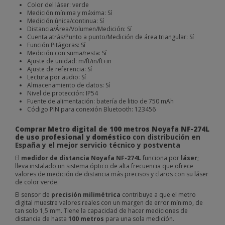
Color del láser: verde
Medición mínima y máxima: Sí
Medición única/continua: Sí
Distancia/Área/Volumen/Medición: Sí
Cuenta atrás/Punto a punto/Medición de área triangular: Sí
Función Pitágoras: Sí
Medición con suma/resta: Sí
Ajuste de unidad: m/ft/in/ft+in
Ajuste de referencia: Sí
Lectura por audio: Sí
Almacenamiento de datos: Sí
Nivel de protección: IP54
Fuente de alimentación: batería de litio de 750 mAh
Código PIN para conexión Bluetooth: 123456
Comprar Metro digital de 100 metros Noyafa NF-274L
de uso profesional y doméstico
con distribución en
España y el mejor servicio técnico y postventa
El
medidor de distancia
Noyafa NF-274L
funciona por
láser
;
lleva instalado un sistema óptico de alta frecuencia que ofrece
valores de medición de distancia más precisos y claros con su láser
de color verde.
El sensor de
precisión milimétrica
contribuye a que el metro
digital muestre valores reales con un margen de error mínimo, de
tan solo 1,5 mm. Tiene la capacidad de hacer mediciones de
distancia de hasta
100 metros
para una sola medición.