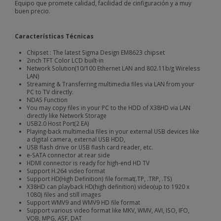
Equipo que promete calidad, facilidad de cinfiguración y a muy
buen precio.
Características Técnicas
Chipset : The latest Sigma Design EM8623 chipset
2inch TFT Color LCD built-in
Network Solution(10/100 Ethernet LAN and 802.11b/g Wireless
LAN)
Streaming & Transferring multimedia files via LAN from your
PC to TV directly.
NDAS Function
You may copy files in your PC to the HDD of X38HD via LAN
directly like Network Storage
USB2.0 Host Port(2 EA)
Playing-back multimedia files in your external USB devices like
a digital camera, external USB HDD,
USB flash drive or USB flash card reader, etc.
e-SATA connector at rear side
HDMI connector is ready for high-end HD TV
Support H.264 video format
Support HD(High Definition) file format(.TP, .TRP, .TS)
X38HD can playback HD(high definition) video(up to 1920 x
1080) files and still images
Support WMV9 and WMV9 HD file format
Support various video format like MKV, WMV, AVI, ISO, IFO,
VOB, MPG, ASF, DAT