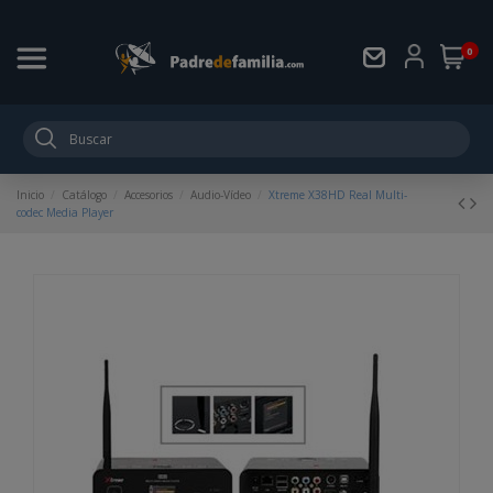
0
Inicio
Catálogo
Accesorios
Audio-Vídeo
Xtreme X38HD Real Multi-
codec Media Player