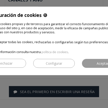
Precio final
uración de cookies 🍪
165,00 €
 cookies propias y de terceros para garantizar el correcto funcionamiento d
 uso del sitio y, en caso de aceptación, medir la eficacia de campañas publici
Envío e impuestos incluidos
as con nuestros productos y servicios.
Añadir al carrito
ptar todas las cookies, rechazarlas o configurarlas según tus preferencias
nformación consulta nuestra
política de cookies
.
echazar
Configurar
Acepta
SEA EL PRIMERO EN ESCRIBIR UNA RESEÑA