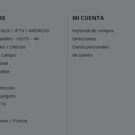
AS
MI CUENTA
INUX / IPTV / ANDROID
Historial de compra
télite - HDTV - 4K
Direcciones
let / Ofertas
Datos personales
e Campo
Mi cuenta
onal
élite
tección
 gadgets
CTV
onos / Pcmcia