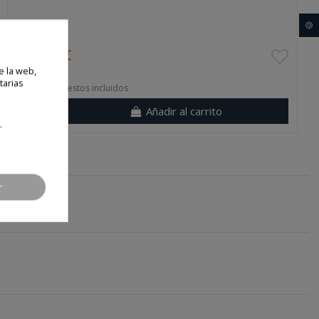
🍪
Precio final
14,00 €
e la web,
tarias
Envío e impuestos incluidos
Añadir al carrito
.
r