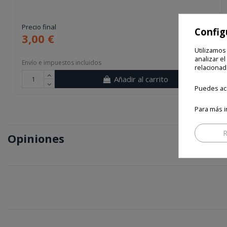
Precio final
Config
3,00 €
Utilizamos
analizar el
Envío e impuestos incluidos
relacionad
Añadir al carrito
Puedes ace
Para más i
R
Opiniones