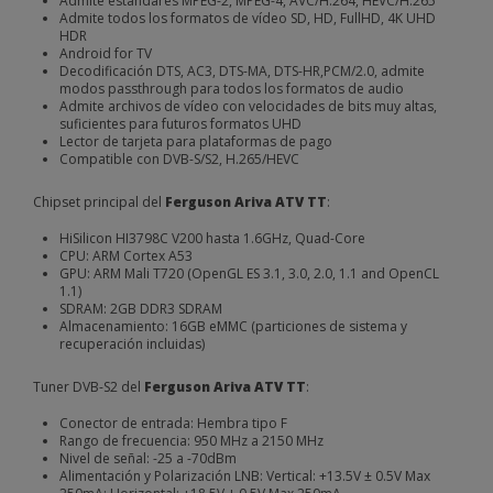
Admite estándares MPEG-2, MPEG-4, AVC/H.264, HEVC/H.265
Admite todos los formatos de vídeo SD, HD, FullHD, 4K UHD
HDR
Android for TV
Decodificación DTS, AC3, DTS-MA, DTS-HR,PCM/2.0, admite
modos passthrough para todos los formatos de audio
Admite archivos de vídeo con velocidades de bits muy altas,
suficientes para futuros formatos UHD
Lector de tarjeta para plataformas de pago
Compatible con DVB-S/S2, H.265/HEVC
Chipset principal del
Ferguson Ariva ATV TT
:
HiSilicon HI3798C V200 hasta 1.6GHz, Quad-Core
CPU: ARM Cortex A53
GPU: ARM Mali T720 (OpenGL ES 3.1, 3.0, 2.0, 1.1 and OpenCL
1.1)
SDRAM: 2GB DDR3 SDRAM
Almacenamiento: 16GB eMMC (particiones de sistema y
recuperación incluidas)
Tuner DVB-S2 del
Ferguson Ariva ATV TT
:
Conector de entrada: Hembra tipo F
Rango de frecuencia: 950 MHz a 2150 MHz
Nivel de señal: -25 a -70dBm
Alimentación y Polarización LNB: Vertical: +13.5V ± 0.5V Max