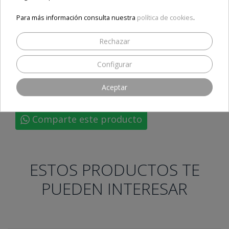
Para más información consulta nuestra
política de cookies
.
Compartir
Rechazar
Configurar
Aceptar
Ferguson Ariva ATV
Ferguson ATV
Ferguson Ariva ATV TT 4K
Ferguson Ariva ATV TT
Comparte este producto
ESTOS PRODUCTOS TE
PUEDEN INTERESAR