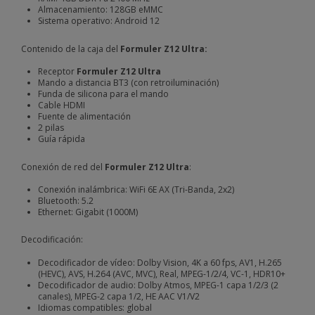
Almacenamiento: 128GB eMMC
Sistema operativo: Android 12
Contenido de la caja del
Formuler Z12 Ultra:
Receptor
Formuler Z12 Ultra
Mando a distancia BT3 (con retroiluminación)
Funda de silicona para el mando
Cable HDMI
Fuente de alimentación
2 pilas
Guía rápida
Conexión de red del
Formuler Z12 Ultra
:
Conexión inalámbrica: WiFi 6E AX (Tri-Banda, 2x2)
Bluetooth: 5.2
Ethernet: Gigabit (1000M)
Decodificación:
Decodificador de vídeo: Dolby Vision, 4K a 60 fps, AV1, H.265
(HEVC), AVS, H.264 (AVC, MVC), Real, MPEG-1/2/4, VC-1, HDR10+
Decodificador de audio: Dolby Atmos, MPEG-1 capa 1/2/3 (2
canales), MPEG-2 capa 1/2, HE AAC V1/V2
Idiomas compatibles: global