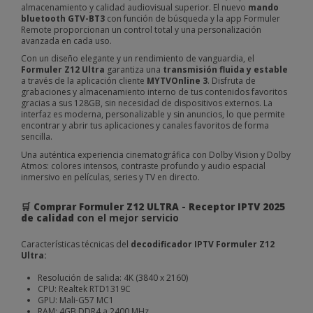
almacenamiento y calidad audiovisual superior. El nuevo
mando
bluetooth GTV-BT3
con función de búsqueda y la app Formuler
Remote proporcionan un control total y una personalización
avanzada en cada uso.
Con un diseño elegante y un rendimiento de vanguardia, el
Formuler Z12 Ultra
garantiza una
transmisión fluida y estable
a través de la aplicación cliente
MYTVOnline 3
. Disfruta de
grabaciones y almacenamiento interno de tus contenidos favoritos
gracias a sus 128GB, sin necesidad de dispositivos externos. La
interfaz es moderna, personalizable y sin anuncios, lo que permite
encontrar y abrir tus aplicaciones y canales favoritos de forma
sencilla.
Una auténtica experiencia cinematográfica con Dolby Vision y Dolby
Atmos: colores intensos, contraste profundo y audio espacial
inmersivo en películas, series y TV en directo.
🛒 Comprar Formuler Z12 ULTRA - Receptor IPTV 2025
de calidad
con el mejor servicio
Características técnicas del
decodificador IPTV
Formuler Z12
Ultra:
Resolución de salida: 4K (3840 x 2160)
CPU: Realtek RTD1319C
GPU: Mali-G57 MC1
RAM: 4GB DDR4 a 2400 MHz