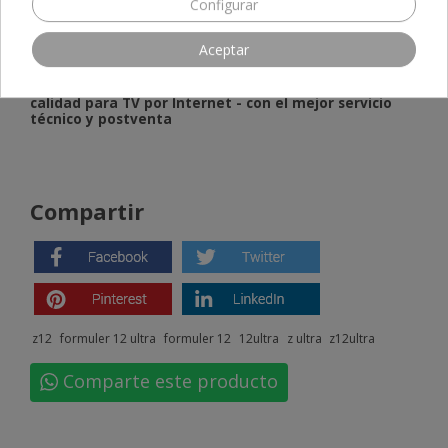
Configurar
¿Se puede recoger o comprar en la tienda de Madrid?
Sí, puedes comprar o recoger tu Formuler Z12 Ultra directamente
Aceptar
en
nuestra tienda física en Madrid
.
🛒
Comprar Formuler Z12 Ultra
- Decodificador de
calidad para TV por Internet - con el mejor servicio
técnico y postventa
Compartir
z12
formuler 12 ultra
formuler 12
12ultra
z ultra
z12ultra
Comparte este producto