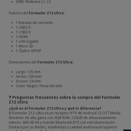
DRM: Widevine L1, L3
Puertos del
Formuler Z12 Ultra:
1 Entrada de corriente
1 USB3.0
1 USB2.0
1 HDMI
1 LAN Gigabit
1 Micro SD
1 Óptico S/PDIF
Dimensiones del
Formuler Z12 Ultra:
Largo: 135 mm
Ancho: 100 mm
Grosor: 24 mm
Color: Negro / Rosa dorado
❓ Preguntas frecuentes sobre la compra del Formuler
Z12 Ultra
¿Qué es el Formuler Z12 Ultra y qué lo diferencia?
El Formuler Z12 Ultra es un receptor IPTV 4K Android 12 OTT Media
Streamer de alta gama con 4GB RAM, 128GB de almacenamiento
interno, WiFi 6E AX y mando Bluetooth BT3 con retroiluminación.
Destaca por su fluidez, estabilidad y calidad audiovisual superior