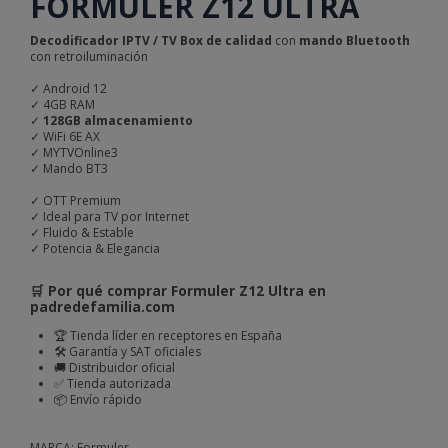
FORMULER Z12 ULTRA
Decodificador IPTV / TV Box de calidad
con
mando Bluetooth
con retroiluminación
✓ Android 12
✓ 4GB RAM
✓
128GB almacenamiento
✓ WiFi 6E AX
✓ MYTVOnline3
✓ Mando BT3
✓ OTT Premium
✓ Ideal para TV por Internet
✓ Fluido & Estable
✓ Potencia & Elegancia
🛒 Por qué comprar Formuler Z12 Ultra en
padredefamilia.com
🏆 Tienda líder en receptores en España
🛠️ Garantía y SAT oficiales
🚚 Distribuidor oficial
✅ Tienda autorizada
📦 Envío rápido
MARCA: Formuler