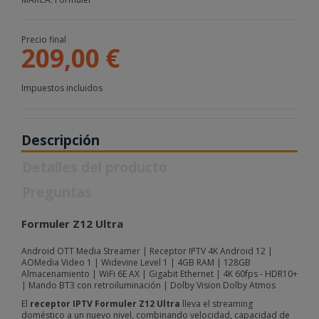
Precio final
209,00 €
Impuestos incluidos
Descripción
Detalles del producto
Preguntas
Formuler Z12 Ultra
Android OTT Media Streamer | Receptor IPTV 4K Android 12 |
AOMedia Video 1 | Widevine Level 1 | 4GB RAM | 128GB
Almacenamiento | WiFi 6E AX | Gigabit Ethernet | 4K 60fps - HDR10+
| Mando BT3 con retroiluminación | Dolby Vision Dolby Atmos
El
receptor IPTV Formuler Z12 Ultra
lleva el streaming
doméstico a un nuevo nivel, combinando velocidad, capacidad de