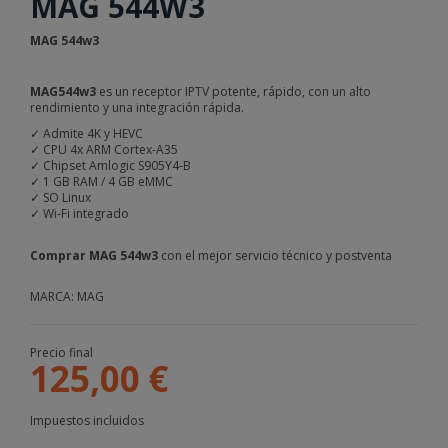
MAG 544W3
MAG 544w3
MAG
544w3
es un receptor IPTV potente, rápido, con un alto
rendimiento y una integración rápida.
✓ Admite 4K y HEVC
✓ CPU 4x ARM Cortex-A35
✓ Chipset Amlogic S905Y4-B
✓ 1 GB RAM / 4 GB eMMC
✓ SO Linux
✓ Wi-Fi integrado
Comprar
MAG 544w3
con el mejor servicio técnico y postventa
MARCA: MAG
Precio final
125,00 €
Impuestos incluidos