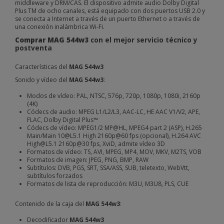
middleware y DRM/CAS. El dispositivo admite audio Dolby Digital
Plus TM de ocho canales, está equipado con dos puertos USB 2.0 y
se conecta a Internet a través de un puerto Ethernet o a través de
una conexión inalámbrica Wi-Fi.
Comprar
MAG 544w3
con el mejor servicio técnico y
postventa
Características del
MAG 544w3
Sonido y vídeo del
MAG 544w3
:
Modos de vídeo: PAL, NTSC, 576p, 720p, 1080p, 1080i, 2160p
(4K)
Códecs de audio: MPEG L1/L2/L3, AAC-LC, HE AAC V1/V2, APE,
FLAC, Dolby Digital Plus™
Códecs de vídeo: MPEG1/2 MP@HL, MPEG4 part 2 (ASP), H.265
Main/Main 10@L5.1 High 2160p@60 fps (opcional), H.264 AVC
High@L5.1 2160p@30 fps, XviD, admite vídeo 3D
Formatos de vídeo: TS, AVI, MPEG, MP4, MOV, MKV, M2TS, VOB
Formatos de imagen: JPEG, PNG, BMP, RAW
Subtítulos: DVB, PGS, SRT, SSA/ASS, SUB, teletexto, WebVtt,
subtítulos forzados
Formatos de lista de reproducción: M3U, M3U8, PLS, CUE
Contenido de la caja del
MAG 544w3
:
Decodificador
MAG 544w3