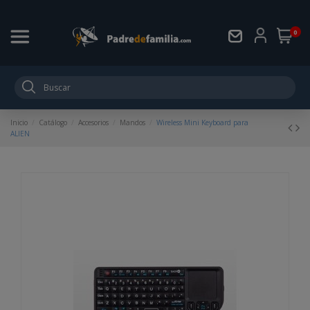
0
Inicio
Catálogo
Accesorios
Mandos
Wireless Mini Keyboard para
ALIEN