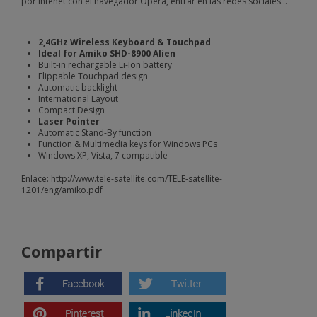
por intenet con el navegador Opera, entrar en las redes sociales...
2,4GHz Wireless Keyboard & Touchpad
Ideal for Amiko SHD-8900 Alien
Built-in rechargable Li-Ion battery
Flippable Touchpad design
Automatic backlight
International Layout
Compact Design
Laser Pointer
Automatic Stand-By function
Function & Multimedia keys for Windows PCs
Windows XP, Vista, 7 compatible
Enlace:
http://www.tele-satellite.com/TELE-satellite-
1201/eng/amiko.pdf
Compartir