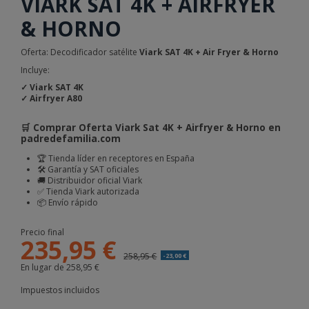
VIARK SAT 4K + AIRFRYER
& HORNO
Oferta: Decodificador satélite
Viark SAT 4K +
Air Fryer & Horno
Incluye:
✓
Viark SAT 4K
✓ Airfryer A80
🛒 Comprar Oferta Viark Sat 4K + Airfryer & Horno en
padredefamilia.com
🏆 Tienda líder en receptores en España
🛠️ Garantía y SAT oficiales
🚚 Distribuidor oficial Viark
✅ Tienda Viark autorizada
📦 Envío rápido
Precio final
235,95 €
258,95 €
-23,00 €
En lugar de 258,95 €
Impuestos incluidos