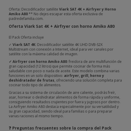
Oferta: Decodificador satélite
Viark SAT 4K + Airfryer y Horno
Amiko A80
** No dejes escapar esta oferta exclusiva de
padredefamilia.com.
Oferta Viark Sat 4K + Airfryer con horno Amiko A80
El Pack Oferta incluye
✓
Viark SAT 4K
: Decodificador satélite 4K UHD DVB-S2X
Multistream con conexión a Internet, ideal para ver canales por
satélite con la máxima calidad de imagen.
✓ Airfryer con horno Amiko A80
: freidora de aire multifunción de
gran capacidad (12 litros) que permite cocinar de forma más
saludable con poco o nada de aceite. Este modelo combina varias
funciones en un solo dispositivo:
airfryer, grill, horno y
deshidratador de frutas
, ofreciendo una solución completa para
cocinar todo tipo de alimentos.
Gracias a su sistema de circulación de aire caliente, podrás freír,
asar, hornear o deshidratar alimentos de forma rápida y uniforme,
consiguiendo resultados crujientes por fuera y jugosos por dentro.
La Airfryer Amiko A80 destaca especialmente por su versatilidad y
su gran capacidad, siendo ideal para familias o para preparar
varias raciones al mismo tiempo.
❓ Preguntas frecuentes sobre la compra del Pack