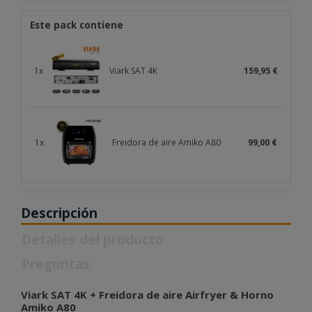
Este pack contiene
1x
Viark SAT 4K
159,95 €
1x
Freidora de aire Amiko A80
99,00 €
Descripción
Detalles del producto
Preguntas
Viark SAT 4K + Freidora de aire Airfryer & Horno
Amiko A80