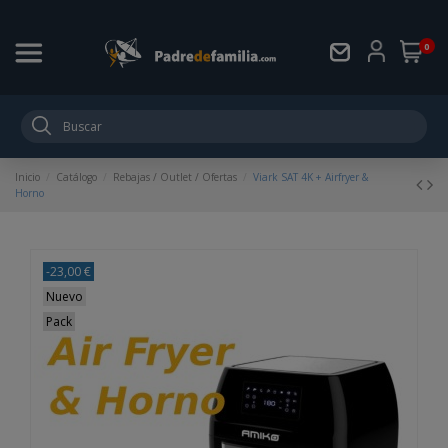
0
Inicio
Catálogo
Rebajas / Outlet / Ofertas
Viark SAT 4K + Airfryer &
Horno
-23,00 €
Nuevo
Pack