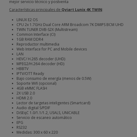
mejor servicio técnico y postventa
Características principales de
Qviart Lunix 4K TWIN
:
LINUX E2 OS
CPU 2x 1.7GHz Dual Core ARM Broadcom 7K DMIPS BCM UHD
TWIN TUNER DVB-S2X (Multistream)
Common Interface (CI)
1GB RAM DDR4
Reproductor multimedia
Web Interface for PC and Mobile devices
LAN
HEVC/ H.265 decoder (UHD)
MPEG2/H.264 decoder (HD)
HBBTV
IPTV/OTT Ready
Bajo consumo de energía (menos de 0.5W)
Soporte Wifi (opcional)
4GB eMMC FLASH
2X USB 2.0
HDMI 2.0
Lector de targetas inteligentes (Smartcard)
Audio digital S/PDIF
DiSEqC 1.0/1.1/1.2, USALS, UNICABLE
Servicio de escaneo automático
EPG
RS232
Medidas: 300 x 60 x 220