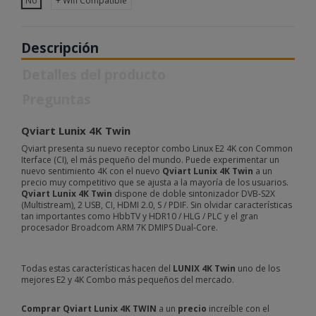
No
+ Wifi Compatible
Descripción
Detalles del producto
Preguntas
Qviart Lunix 4K Twin
Qviart presenta su nuevo receptor combo Linux E2 4K con Common
Iterface (CI), el más pequeño del mundo. Puede experimentar un
nuevo sentimiento 4K con el nuevo
Qviart Lunix 4K Twin
a un
precio muy competitivo que se ajusta a la mayoría de los usuarios.
Qviart Lunix 4K Twin
dispone de doble sintonizador DVB-S2X
(Multistream), 2 USB, CI, HDMI 2.0, S / PDIF. Sin olvidar características
tan importantes como HbbTV y HDR10 / HLG / PLC y el gran
procesador Broadcom ARM 7K DMIPS Dual-Core.
Todas estas características hacen del
LUNIX 4K Twin
uno de los
mejores E2 y 4K Combo más pequeños del mercado.
Comprar Qviart Lunix 4K TWIN
a un
precio
increíble con el