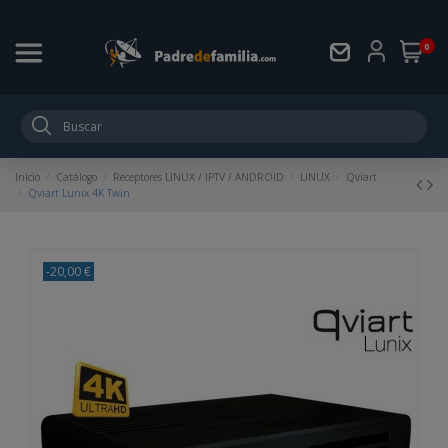
0
Inicio
Catálogo
Receptores LINUX / IPTV / ANDROID
LINUX
Qviart
Qviart Lunix 4K Twin
-20,00 €