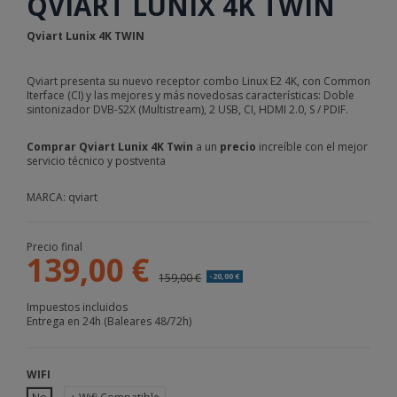
QVIART LUNIX 4K TWIN
Qviart Lunix 4K TWIN
Qviart presenta su nuevo receptor combo Linux E2 4K, con Common
Iterface (CI) y las mejores y más novedosas características: Doble
sintonizador DVB-S2X (Multistream), 2 USB, CI, HDMI 2.0, S / PDIF.
Comprar Qviart Lunix 4K Twin
a un
precio
increíble con el mejor
servicio técnico y postventa
MARCA: qviart
Precio final
139,00 €
159,00 €
-20,00 €
Impuestos incluidos
Entrega en 24h (Baleares 48/72h)
WIFI