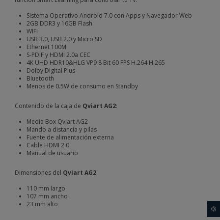
Sistema Operativo Android 7.0 con Apps y Navegador Web
2GB DDR3 y 16GB Flash
WIFI
USB 3.0, USB 2.0 y Micro SD
Ethernet 100M
S-PDIF y HDMI 2.0a CEC
4K UHD HDR10&HLG VP9 8 Bit 60 FPS H.264 H.265
Dolby Digital Plus
Bluetooth
Menos de 0.5W de consumo en Standby
Contenido de la caja de
Qviart AG2
:
Media Box Qviart AG2
Mando a distancia y pilas
Fuente de alimentación externa
Cable HDMI 2.0
Manual de usuario
Dimensiones del
Qviart AG2
:
110 mm largo
107 mm ancho
23 mm alto
🍪