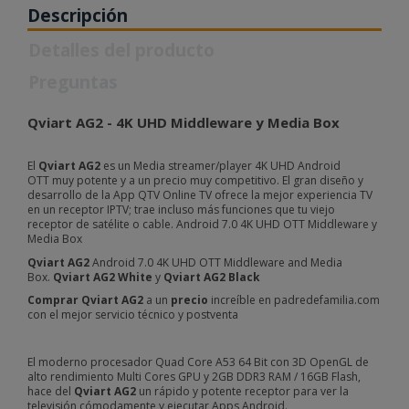
Descripción
Detalles del producto
Preguntas
Qviart AG2 - 4K UHD Middleware y Media Box
El
Qviart AG2
es un Media streamer/player 4K UHD Android
OTT muy potente y a un precio muy competitivo. El gran diseño y
desarrollo de la App QTV Online TV ofrece la mejor experiencia TV
en un receptor IPTV; trae incluso más funciones que tu viejo
receptor de satélite o cable. Android 7.0 4K UHD OTT Middleware y
Media Box
Qviart AG2
Android 7.0 4K UHD OTT Middleware and Media
Box.
Qviart AG2 White
y
Qviart AG2 Black
Comprar Qviart AG2
a un
precio
increíble en padredefamilia.com
con el mejor servicio técnico y postventa
El moderno procesador Quad Core A53 64 Bit con 3D OpenGL de
alto rendimiento Multi Cores GPU y 2GB DDR3 RAM / 16GB Flash,
hace del
Qviart AG2
un rápido y potente receptor para ver la
televisión cómodamente y ejecutar Apps Android.