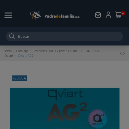
0
Inicio
Catálogo
Receptores LINUX / IPTV / ANDROID
ANDROID
Qviart
Qviart AG2
-30,00 €