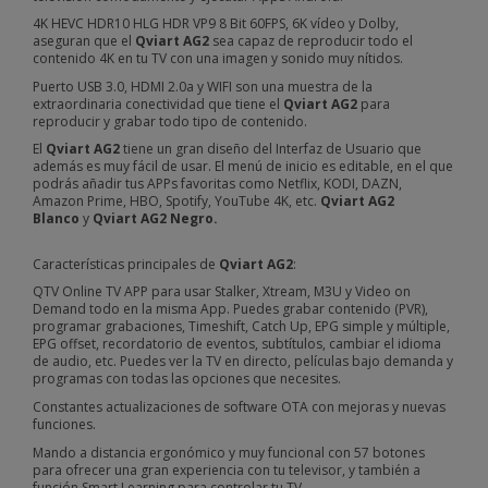
4K HEVC HDR10 HLG HDR VP9 8 Bit 60FPS, 6K vídeo y Dolby,
aseguran que el
Qviart AG2
sea capaz de reproducir todo el
contenido 4K en tu TV con una imagen y sonido muy nítidos.
Puerto USB 3.0, HDMI 2.0a y WIFI son una muestra de la
extraordinaria conectividad que tiene el
Qviart AG2
para
reproducir y grabar todo tipo de contenido.
El
Qviart AG2
tiene un gran diseño del Interfaz de Usuario que
además es muy fácil de usar. El menú de inicio es editable, en el que
podrás añadir tus APPs favoritas como Netflix, KODI, DAZN,
Amazon Prime, HBO, Spotify, YouTube 4K, etc.
Qviart AG2
Blanco
y
Qviart AG2 Negro.
Características principales de
Qviart AG2
:
QTV Online TV APP para usar Stalker, Xtream, M3U y Video on
Demand todo en la misma App. Puedes grabar contenido (PVR),
programar grabaciones, Timeshift, Catch Up, EPG simple y múltiple,
EPG offset, recordatorio de eventos, subtítulos, cambiar el idioma
de audio, etc. Puedes ver la TV en directo, películas bajo demanda y
programas con todas las opciones que necesites.
Constantes actualizaciones de software OTA con mejoras y nuevas
funciones.
Mando a distancia ergonómico y muy funcional con 57 botones
para ofrecer una gran experiencia con tu televisor, y también a
función Smart Learning para controlar tu TV.