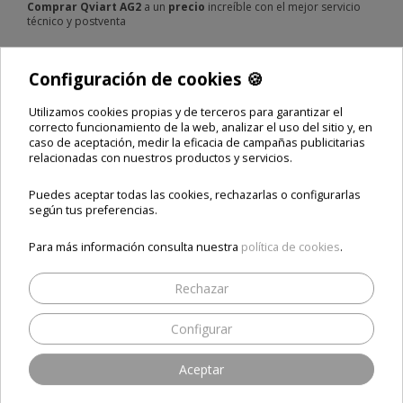
Comprar Qviart AG2
a un
precio
increíble con el mejor servicio
técnico y postventa
Configuración de cookies 🍪
Compartir
Utilizamos cookies propias y de terceros para garantizar el
correcto funcionamiento de la web, analizar el uso del sitio y, en
caso de aceptación, medir la eficacia de campañas publicitarias
relacionadas con nuestros productos y servicios.
Puedes aceptar todas las cookies, rechazarlas o configurarlas
según tus preferencias.
qviart ott
qviart
Qviart AG
qviart ag2
Para más información consulta nuestra
política de cookies
.
Comparte este producto
Rechazar
Configurar
ESTOS PRODUCTOS TE
PUEDEN INTERESAR
Aceptar