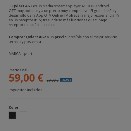
El
Qviart AG2
es un Media streamer/player 4K UHD Android
OTT muy potente y a un precio muy competitivo. El gran diseño y
desarrollo de la App QTV Online TV ofrece la mejor experiencia TV
en un receptor IPTV; trae incluso más funciones que tu viejo
receptor de satélite o cable.
Comprar Qviart AG2
a un
precio
increíble con el mejor servicio
técnico y postventa
MARCA: qviart
Precio final
59,00 €
89,00 €
-30,00 €
Impuestos incluidos
Color
Negro
Blanco