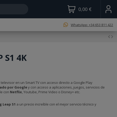
0,00 €
WhatsApp: +34 653 811 422
 S1 4K
 televisor en un Smart TV con acceso directo a Google Play
cado por Google
y con acceso a aplicaciones, juegos, servicios de
le con
Netflix
, Youtube, Prime Video o Disney+ etc.
g Leap S1
a un precio increíble con el mejor servicio técnico y