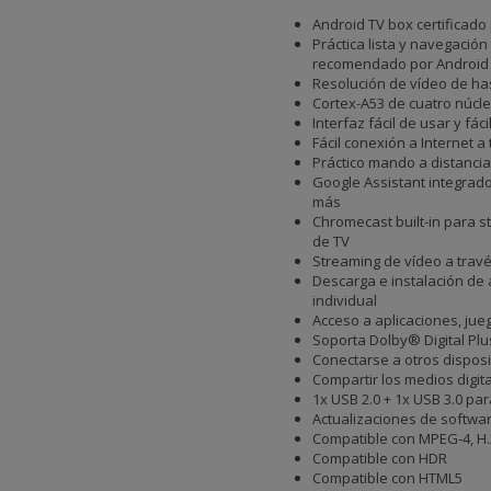
Android TV box certificado
Práctica lista y navegació
recomendado por Android
Resolución de vídeo de has
Cortex-A53 de cuatro núcle
Interfaz fácil de usar y fác
Fácil conexión a Internet a
Práctico mando a distancia
Google Assistant integrado
más
Chromecast built-in para s
de TV
Streaming de vídeo a travé
Descarga e instalación de a
individual
Acceso a aplicaciones, jue
Soporta Dolby® Digital Plu
Conectarse a otros disposi
Compartir los medios digit
1x USB 2.0 + 1x USB 3.0 pa
Actualizaciones de softwa
Compatible con MPEG-4, H.
Compatible con HDR
Compatible con HTML5