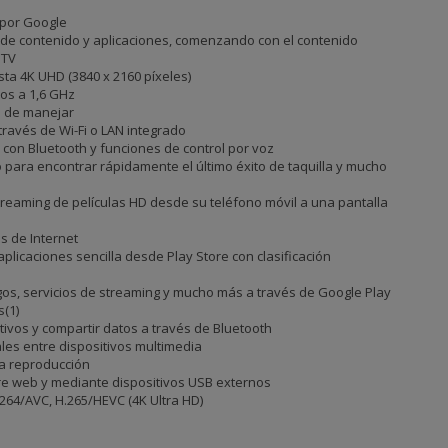
 por Google
n de contenido y aplicaciones, comenzando con el contenido
 TV
ta 4K UHD (3840 x 2160 píxeles)
os a 1,6 GHz
il de manejar
 través de Wi-Fi o LAN integrado
 con Bluetooth y funciones de control por voz
 para encontrar rápidamente el último éxito de taquilla y mucho
treaming de películas HD desde su teléfono móvil a una pantalla
s de Internet
plicaciones sencilla desde Play Store con clasificación
gos, servicios de streaming y mucho más a través de Google Play
s(1)
tivos y compartir datos a través de Bluetooth
ales entre dispositivos multimedia
ra reproducción
re web y mediante dispositivos USB externos
264/AVC, H.265/HEVC (4K Ultra HD)