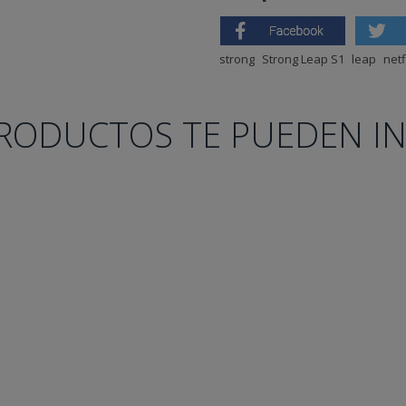
strong
Strong Leap S1
leap
netf
RODUCTOS TE PUEDEN I