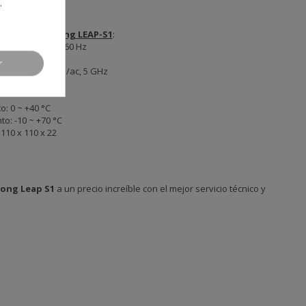
.
ndroid TV Strong LEAP-S1
:
0-240 V CA ~ 50/60 Hz
r
 ; IEEE 802.11a/n/ac, 5 GHz
: 0 ~ +40 °C
: -10 ~ +70 °C
110 x 110 x 22
rong Leap S1
a un precio increíble con el mejor servicio técnico y