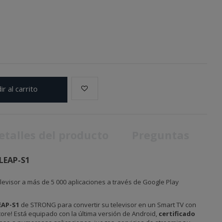
ir al carrito
etalles del producto
Preguntas
LEAP-S1
levisor a más de 5 000 aplicaciones a través de Google Play
EAP-S1
de STRONG para convertir su televisor en un Smart TV con
tore! Está equipado con la última versión de Android,
certificado