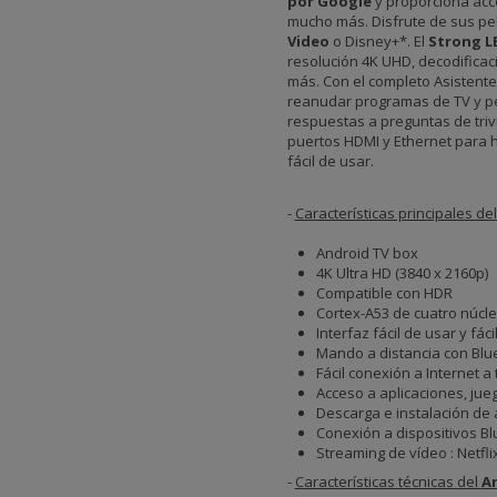
por Google
y proporciona acce
mucho más. Disfrute de sus pe
Video
o Disney+*. El
Strong L
resolución 4K UHD, decodificac
más. Con el completo Asistente
reanudar programas de TV y pe
respuestas a preguntas de trivi
puertos HDMI y Ethernet para h
fácil de usar.
-
Características principales de
Android TV box
4K Ultra HD (3840 x 2160p)
Compatible con HDR
Cortex-A53 de cuatro núcle
Interfaz fácil de usar y fác
Mando a distancia con Blue
Fácil conexión a Internet a
Acceso a aplicaciones, jue
Descarga e instalación de 
Conexión a dispositivos Blu
Streaming de vídeo : Netfl
-
Características técnicas del
An