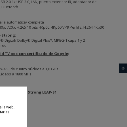
SB 2.0,1x USB 3.0, LAN, puerto extensor IR, adaptador de
 , Bluetooth
talla automática/ completa
0p, 720p, H.265 10 bits 4Kp60, 4Kp60 VP9 Perfil 2, H.264 4Kp30
e Strong
:
 Digital/ Dolby® Digital Plus*, MPEG-1 capa 1 y 2
éreo
id TV box con certificado de Google
:
x-A53 de cuatro núcleos a 1,8 GHz
🍪
úcleos a 1800 MHz
ox Certificado Strong LEAP-S1
:
e la web,
tarias
ertos