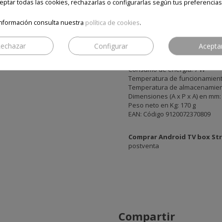
S/PDIF (coax.)
ptar todas las cookies, rechazarlas o configurarlas según tus preferencias
Ethernet
nformación consulta nuestra
política de cookies
.
-
Datos generales de la
caja A
Tensión de alimentación: CA 10
Voltaje de entrada: CC 12 V, 1 A
echazar
Configurar
Acepta
WLAN: IEEE 802.11b/g/n, 2,4 GHz
Bluetooth: 4.2
Consumo de energía: 7 W
Temperatura de funcionamiento
Temperatura de almacenamiento
Dimensiones (A x P x A) en mm: 
Peso neto en Kg: 170 g
EAN: Código 9120072370809
Comprar Android TV box St
postventa
Compartir