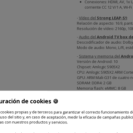
Conexiones: HDMI, AV, 1x U
corriente CC 12 V/1 A, Wi-Fi
-
Vídeo del
Strong LEAP-S1
:
Relación de aspecto: 16:9, pan
Resolución de vídeo: 2160p, 108
-
Audio del
Android TV box d
Descodificador de audio: Dolby®
Modo de audio: Mono, L/R, est
-
Sistema y memoria del
Andro
Versión de Android: 10
Chipset: Amlogic S905X2
CPU: Amlogic S905X2 ARM Corte
GPU: ARM Mali-G31 de cuatro n
SDRAM: DDR4: 2 GB
Memoria flash: eMMC: 8 GB
-
Conectores del
Android TV b
uración de cookies 🍪
AV
IR
 cookies propias y de terceros para garantizar el correcto funcionamiento d
ENTRADA CC (12 V,1 A)
 uso del sitio y, en caso de aceptación, medir la eficacia de campañas publici
HDMI
as con nuestros productos y servicios.
USB: 1x USB 2.0 + 1x USB 3.0 pu
Micro USB