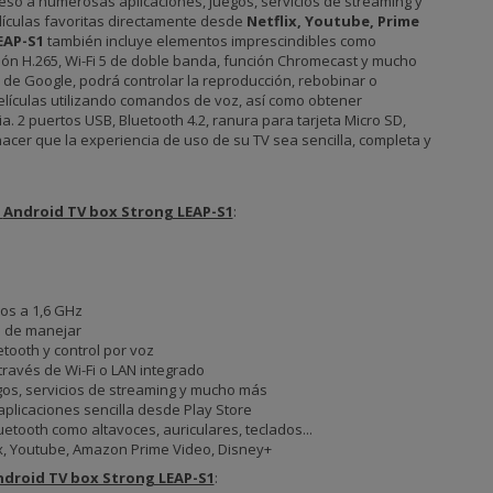
so a numerosas aplicaciones, juegos, servicios de streaming y
lículas favoritas directamente desde
Netflix, Youtube, Prime
EAP-S1
también incluye elementos imprescindibles como
ión H.265, Wi-Fi 5 de doble banda, función Chromecast y mucho
 de Google, podrá controlar la reproducción, rebobinar o
lículas utilizando comandos de voz, así como obtener
a. 2 puertos USB, Bluetooth 4.2, ranura para tarjeta Micro SD,
acer que la experiencia de uso de su TV sea sencilla, completa y
l
Android TV box Strong LEAP-S1
:
os a 1,6 GHz
il de manejar
tooth y control por voz
 través de Wi-Fi o LAN integrado
gos, servicios de streaming y mucho más
aplicaciones sencilla desde Play Store
etooth como altavoces, auriculares, teclados...
ix, Youtube, Amazon Prime Video, Disney+
droid TV box Strong LEAP-S1
: