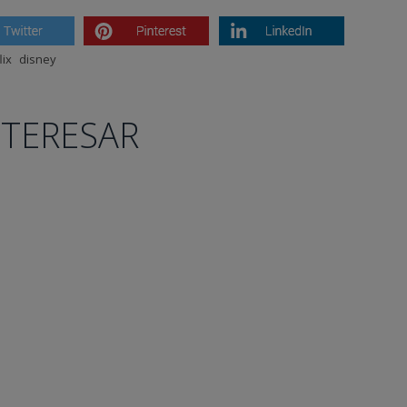
lix
disney
NTERESAR