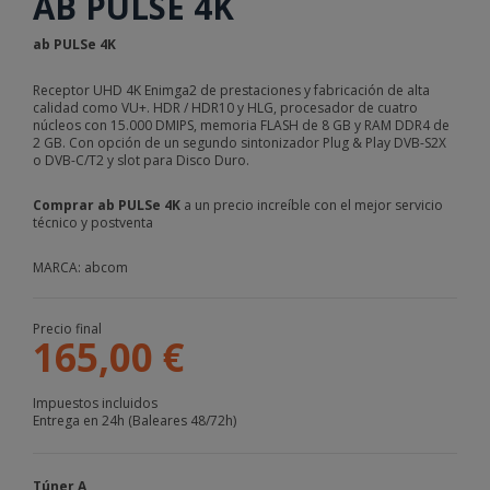
AB PULSE 4K
ab PULSe 4K
Receptor UHD 4K Enimga2 de prestaciones y fabricación de alta
calidad como VU+. HDR / HDR10 y HLG,
procesador de cuatro
núcleos con 15.000 DMIPS, memoria FLASH de 8 GB y RAM DDR4 de
2 GB. Con opción de
un segundo sintonizador Plug & Play DVB-S2X
o DVB-C/T2 y slot para Disco Duro.
Comprar ab PULSe 4K
a un precio increíble con el mejor servicio
técnico y postventa
MARCA: abcom
Precio final
165,00 €
Impuestos incluidos
Entrega en 24h (Baleares 48/72h)
Túner A