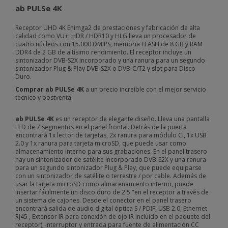
ab PULSe 4K
Receptor UHD 4K Enimga2 de prestaciones y fabricación de alta
calidad como VU+. HDR / HDR10 y HLG lleva u
n procesador de
cuatro núcleos con 15.000 DMIPS, memoria FLASH de 8 GB y RAM
DDR4 de 2 GB de altísimo rendimiento.
El receptor incluye un
sintonizador DVB-S2X incorporado y una ranura para un segundo
sintonizador Plug & Play DVB-S2X o DVB-C/T2 y slot para Disco
Duro.
Comprar ab PULSe 4K
a un precio increíble con el mejor servicio
técnico y postventa
ab PULSe 4K
es un receptor de elegante diseño. Lleva
una pantalla
LED de 7 segmentos en el panel frontal.
Detrás de la puerta
encontrará 1x lector de tarjetas, 2x ranura para módulo CI, 1x USB
2.0 y 1x ranura para tarjeta microSD, que puede usar como
almacenamiento interno para sus grabaciones.
En el panel trasero
hay un sintonizador de satélite incorporado DVB-S2X y una ranura
para un segundo sintonizador Plug & Play, que puede equiparse
con un sintonizador de satélite o terrestre / por cable.
Además de
usar la tarjeta microSD como almacenamiento interno, puede
insertar fácilmente un disco duro de 2.5 "en el receptor a través de
un sistema de cajones. Desde el conector en el panel trasero
encontrará salida de audio digital óptica S / PDIF, USB 2.0, Ethernet
RJ45 , Extensor IR para conexión de ojo IR incluido en el paquete del
receptor), interruptor y entrada para fuente de alimentación CC