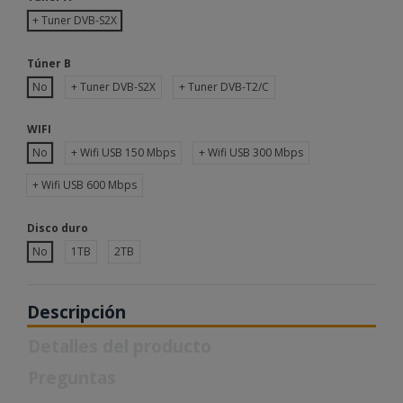
+ Tuner DVB-S2X
Túner B
No
+ Tuner DVB-S2X
+ Tuner DVB-T2/C
WIFI
No
+ Wifi USB 150 Mbps
+ Wifi USB 300 Mbps
+ Wifi USB 600 Mbps
Disco duro
No
1TB
2TB
Descripción
Detalles del producto
Preguntas