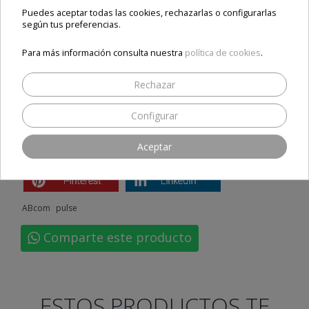
IEC958 SPDIF izquierda / derecha / estéreo / mono
Puedes aceptar todas las cookies, rechazarlas o configurarlas
según tus preferencias.
Comprar ab PULSe 4K
a un precio increíble con el mejor servicio
Para más información consulta nuestra
política de cookies
.
técnico y postventa
Rechazar
Configurar
Compartir
Aceptar
ABcom
pulse
Comparte este producto
ESTOS PRODUCTOS TE