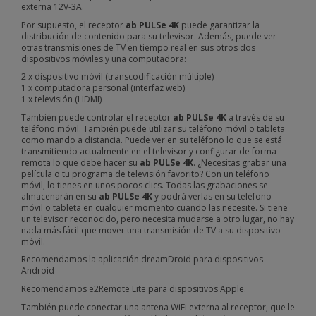
externa 12V-3A.
Por supuesto, el receptor
ab PULSe 4K
puede garantizar la
distribución de contenido para su televisor. A
demás, puede ver
otras transmisiones de TV en tiempo real en sus otros dos
dispositivos móviles y una computadora:
2 x dispositivo móvil (transcodificación múltiple)
1 x computadora personal (interfaz web)
1 x televisión (HDMI)
También puede controlar el receptor
ab PULSe 4K
a través de su
teléfono móvil.
También puede utilizar su teléfono móvil o tableta
como mando a distancia.
Puede ver en su teléfono lo que se está
transmitiendo actualmente en el televisor y configurar de forma
remota lo que debe hacer su
ab PULSe 4K
.
¿Necesitas grabar una
película o tu programa de televisión favorito?
Con un teléfono
móvil, lo tienes en unos pocos clics.
Todas las grabaciones se
almacenarán en su
ab PULSe 4K
y podrá verlas en su teléfono
móvil o tableta en cualquier momento cuando las necesite.
Si tiene
un televisor reconocido, pero necesita mudarse a otro lugar, no hay
nada más fácil que mover una transmisión de TV a su dispositivo
móvil.
Recomendamos la aplicación
dreamDroid
para
dispositivos
Android
Recomendamos
e2Remote Lite
para
dispositivos
Apple
.
También puede conectar una antena WiFi externa al receptor, que le