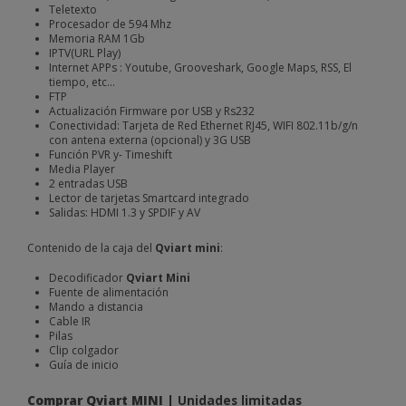
Teletexto
Procesador de 594 Mhz
Memoria RAM 1Gb
IPTV(URL Play)
Internet APPs : Youtube, Grooveshark, Google Maps, RSS, El
tiempo, etc...
FTP
Actualización Firmware por USB y Rs232
Conectividad: Tarjeta de Red Ethernet RJ45, WIFI 802.11b/g/n
con antena externa (opcional) y 3G USB
Función PVR y- Timeshift
Media Player
2 entradas USB
Lector de tarjetas Smartcard integrado
Salidas: HDMI 1.3 y SPDIF y AV
Contenido de la caja del
Qviart mini
:
Decodificador
Qviart Mini
Fuente de alimentación
Mando a distancia
Cable IR
Pilas
Clip colgador
Guía de inicio
Comprar Qviart MINI
| Unidades limitadas