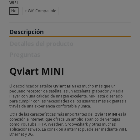
WIFI
No
+ Wifi Compatible
Descripción
Detalles del producto
Preguntas
Qviart MINI
El decodificador satélite
Qviart MINI
es mucho más que un
pequeño receptor de satélite, es un excelente grabador y Media
Player con una calidad de imagen excelente. MINI está diseñado
para cumplir con las necesidades de los usuarios más exigentes a
través de una experiencia confortable y única.
Otra de las características más importantes del
Qviart MINI
es la
conexión a Internet, que ofrece un amplio abanico de ventajas
como YouTube, IPTV, Weather, GrooveShark y otras muchas
aplicaciones web. La conexión a internet puede ser mediante WIFI,
Ethernet y 3G.