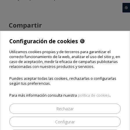
🍪
Compartir
Configuración de cookies 🍪
Utilizamos cookies propias y de terceros para garantizar el
correcto funcionamiento de la web, analizar el uso del sitio y, en
caso de aceptación, medir la eficacia de campañas publicitarias
Qviart MINI
qviart mini wifi
comprar Qviart MINI
relacionadas con nuestros productos y servicios.
Qviart MINI comprar
comprar qviart mini wifi
qviart mini wifi comprar
qviart mini1
mini1
Puedes aceptar todas las cookies, rechazarlas o configurarlas
Comparte este producto
según tus preferencias.
Para más información consulta nuestra
política de cookies
.
Rechazar
ESTOS PRODUCTOS TE
PUEDEN INTERESAR
Configurar