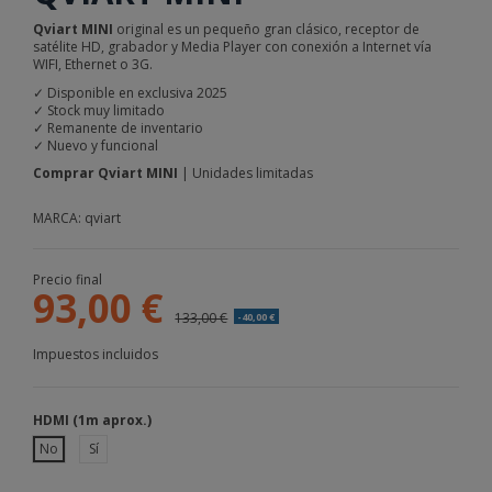
Qviart MINI
original es un pequeño gran clásico, receptor de
satélite HD, grabador y Media Player con conexión a Internet vía
WIFI, Ethernet o 3G.
✓ Disponible en exclusiva 2025
✓ Stock muy limitado
✓ Remanente de inventario
✓ Nuevo y funcional
Comprar Qviart MINI
| Unidades limitadas
MARCA: qviart
Precio final
93,00 €
133,00 €
-40,00 €
Impuestos incluidos
HDMI (1m aprox.)
No
Sí