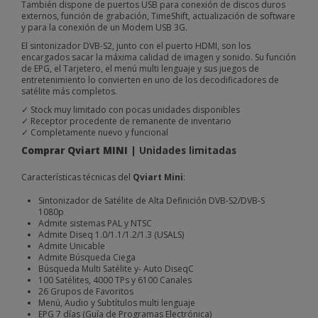
También dispone de puertos USB para conexión de discos duros
externos, función de grabación, TimeShift, actualización de software
y para la conexión de un Modem USB 3G.
El sintonizador DVB-S2, junto con el puerto HDMI, son los
encargados sacar la máxima calidad de imagen y sonido. Su función
de EPG, el Tarjetero, el menú multi lenguaje y sus juegos de
entretenimiento lo convierten en uno de los decodificadores de
satélite más completos.
✓ Stock muy limitado con pocas unidades disponibles
✓ Receptor procedente de remanente de inventario
✓ Completamente nuevo y funcional
Comprar Qviart MINI
| Unidades limitadas
Características técnicas del
Qviart Mini
:
Sintonizador de Satélite de Alta Definición DVB-S2/DVB-S
1080p
Admite sistemas PAL y NTSC
Admite Diseq 1.0/1.1/1.2/1.3 (USALS)
Admite Unicable
Admite Búsqueda Ciega
Búsqueda Multi Satélite y- Auto DiseqC
100 Satélites, 4000 TPs y 6100 Canales
26 Grupos de Favoritos
Menú, Audio y Subtítulos multi lenguaje
EPG 7 días (Guía de Programas Electrónica)