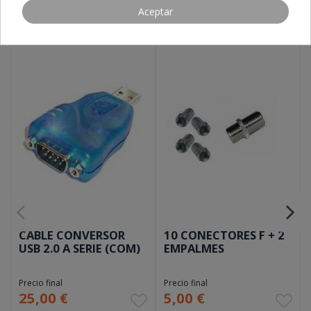
Aceptar
CABLE CONVERSOR
10 CONECTORES F + 2
USB 2.0 A SERIE (COM)
EMPALMES
Precio final
Precio final
25,00 €
5,00 €