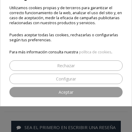
Utilizamos cookies propias y de terceros para garantizar el
MEZCLADOR TV SAT
CABLE COAXIAL
correcto funcionamiento de la web, analizar el uso del sitio y, en
PROFESIONAL 135 DB -
caso de aceptación, medir la eficacia de campañas publicitarias
100 METROS
relacionadas con nuestros productos y servicios.
Precio final
Precio final
Puedes aceptar todas las cookies, rechazarlas o configurarlas
9,00 €
45,00 €
según tus preferencias.
Envío e impuestos incluidos
Envío e impuestos incluidos
Para más información consulta nuestra
política de cookies
.
Añadir al carrito
Añadir al carrito
Rechazar
Configurar
Opiniones
Aceptar
SEA EL PRIMERO EN ESCRIBIR UNA RESEÑA