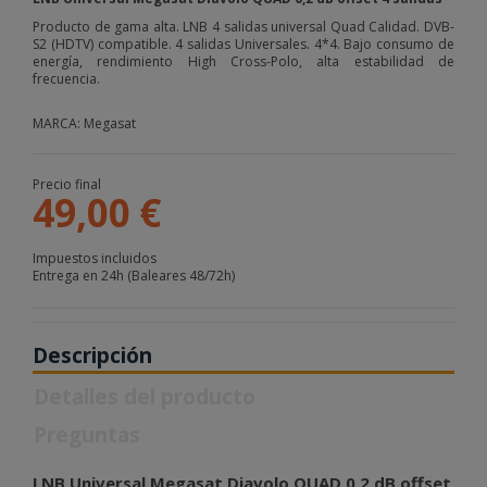
Producto de gama alta. LNB 4 salidas universal Quad Calidad. DVB-
S2 (HDTV) compatible. 4 salidas Universales. 4*4. Bajo consumo de
energía, rendimiento High Cross-Polo, alta estabilidad de
frecuencia.
MARCA: Megasat
Precio final
49,00 €
Impuestos incluidos
Entrega en 24h (Baleares 48/72h)
Descripción
Detalles del producto
Preguntas
LNB Universal Megasat Diavolo QUAD 0,2 dB offset