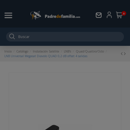
0
Inicio
Catálogo
Instalación Satélite
LNB's
Quad/Quattro/Octo
LNB Universal Megasat Diavolo QUAD 0,2 dB offset 4 salidas