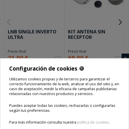
LNB SINGLE INVERTO
KIT ANTENA SIN
ULTRA
RECEPTOR
Precio final
Precio final
21,00 €
69,00 €
🍪
Configuración de cookies 🍪
Envío e impuestos incluidos
Envío e impuestos incluidos
Utilizamos cookies propias y de terceros para garantizar el
Añadir al carrito
Añadir al carrito
correcto funcionamiento de la web, analizar el uso del sitio y, en
caso de aceptación, medir la eficacia de campañas publicitarias
relacionadas con nuestros productos y servicios.
Puedes aceptar todas las cookies, rechazarlas o configurarlas
Opiniones
según tus preferencias.
Para más información consulta nuestra
política de cookies
.