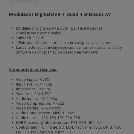
Preguntas
Modulador Digital DVB-T Quad 4 Entradas AV
Modulador digitales AV a DVB-T para instalaciones
domésticas o comerciales
Salida UHF / VHF
4 Entradas AV para modular cuatro dispositivos a la vez
Las características incluyen edición de nombre de canal, LCN y
software de programación basado en Windows
Características técnicas:
Video Inputs: CVBS
Input level: 0.7-.4Vpp
Impedance: 75ohm
Standard: PAL/NTSC
Audio Inputs: 0.5-2.5Vpp
Video Compression: MPEG2
Video bitrate: 5-12Mbits/s
Audio Compression: MPEG1 Layer II
Audio bitrate: 128, 160, 192, 224, 256
DVB ProcessingTable Insertion: PAT, PMT, SDT, NIT
Configuration: Ch name, SID, LCN, Net Name, TSID, ONId, NID,
NIT, PID, PMT, Video & Audio PID