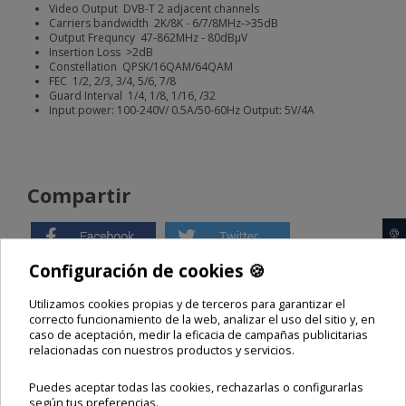
Video Output DVB-T 2 adjacent channels
Carriers bandwidth 2K/8K - 6/7/8MHz->35dB
Output Frequncy 47-862MHz - 80dBµV
Insertion Loss >2dB
Constellation QPSK/16QAM/64QAM
FEC 1/2, 2/3, 3/4, 5/6, 7/8
Guard Interval 1/4, 1/8, 1/16, /32
Input power: 100-240V/ 0.5A/50-60Hz Output: 5V/4A
Compartir
🍪
Configuración de cookies 🍪
Utilizamos cookies propias y de terceros para garantizar el
modulador 4 entradas
modulador quad
correcto funcionamiento de la web, analizar el uso del sitio y, en
Modulador Digital DVB-T Quad 4 E
Modulador Digital DVB-T Quad
caso de aceptación, medir la eficacia de campañas publicitarias
DIGITAL MODULATOR DMSD04
MODULATOR DMSD04
relacionadas con nuestros productos y servicios.
Comparte este producto
Puedes aceptar todas las cookies, rechazarlas o configurarlas
según tus preferencias.