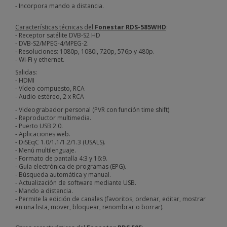
- Incorpora mando a distancia.
Características técnicas del
Fonestar RDS-585WHD
:
- Receptor satélite DVB-S2 HD
- DVB-S2/MPEG-4/MPEG-2.
- Resoluciones: 1080p, 1080i, 720p, 576p y 480p.
- Wi-Fi y ethernet.
Salidas:
- HDMI
- Vídeo compuesto, RCA
- Audio estéreo, 2 x RCA
- Videograbador personal (PVR con función time shift).
- Reproductor multimedia.
- Puerto USB 2.0.
- Aplicaciones web.
- DiSEqC 1.0/1.1/1.2/1.3 (USALS).
- Menú multilenguaje.
- Formato de pantalla 4:3 y 16:9.
- Guía electrónica de programas (EPG).
- Búsqueda automática y manual.
- Actualización de software mediante USB.
- Mando a distancia.
- Permite la edición de canales (favoritos, ordenar, editar, mostrar
en una lista, mover, bloquear, renombrar o borrar).