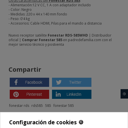
Otras características del
Fonestar RDS 585
:
- Alimentación:12 V CC, 1 A con adaptador incluido
- Color: Negro
- Medidas: 220 x 44 x 140 mm fondo
- Peso: 0'4 kg
- Accesorios: Cable HDMI, Pilas para el mando a distancia
Nuevo receptor satélite
Fonestar RDS-585WHD
| Distribuidor
oficial |
Comprar Fonestar 585
en padredefamilia.com con el
mejor servicio técnico y postventa
Compartir
🍪
fonestar rds
rds585
585
fonestar 585
Comparte este producto
Configuración de cookies 🍪