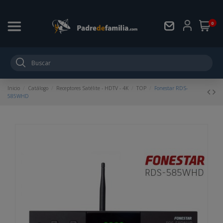
0
Inicio
Catálogo
Receptores Satélite - HDTV - 4K
TOP
Fonestar RDS-
585WHD