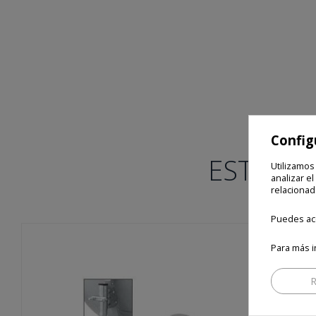
Config
ESTOS P
Utilizamos
analizar el
relacionad
Puedes ace
Para más i
R