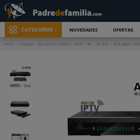
CATEGORÍAS
NOVEDADES
OFERTAS
Inicio
Catálogo
Receptores Satélite - HDTV - 4K
4k UHD
Red Eagle / Op