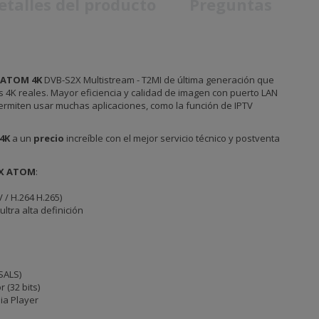
etalles del producto
Preguntas
 ATOM 4K
DVB-S2X Multistream - T2MI de última generación que
s 4K reales. Mayor eficiencia y calidad de imagen con puerto LAN
ermiten usar muchas aplicaciones, como la función de IPTV
4K
a un
precio
increíble con el mejor servicio técnico y postventa
X ATOM
:
 / H.264 H.265)
ltra alta definición
USALS)
 (32 bits)
ia Player