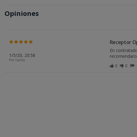
Opiniones
Receptor O
En contratad
1/5/20, 20:58
recomendaron 
Por Carlos
0
0