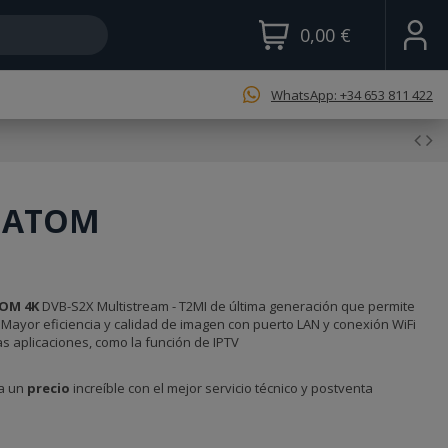
0,00 €
WhatsApp: +34 653 811 422
 ATOM
OM 4K
DVB-S2X Multistream - T2MI de última generación que permite
 Mayor eficiencia y calidad de imagen con puerto LAN y conexión WiFi
 aplicaciones, como la función de IPTV
a un
precio
increíble con el mejor servicio técnico y postventa