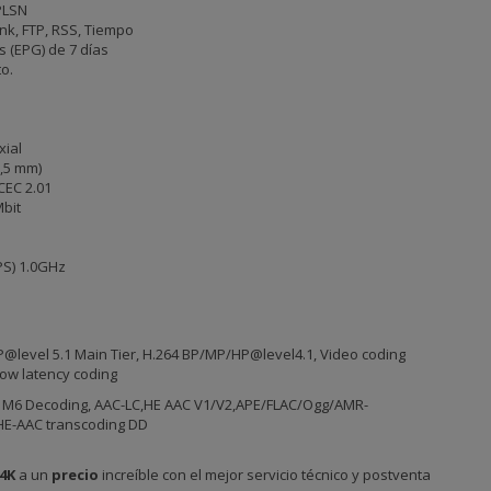
PLSN
ink, FTP, RSS, Tiempo
s (EPG) de 7 días
o.
xial
,5 mm)
CEC 2.01
Mbit
PS) 1.0GHz
@level 5.1 Main Tier, H.264 BP/MP/HP@level4.1, Video coding
ow latency coding
 M6 Decoding, AAC-LC,HE AAC V1/V2,APE/FLAC/Ogg/AMR-
HE-AAC transcoding DD
4K
a un
precio
increíble con el mejor servicio técnico y postventa