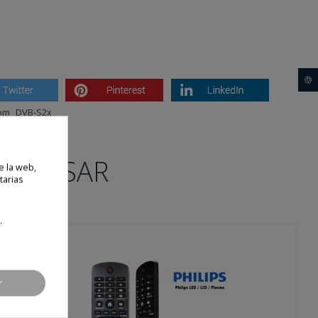
🍪
om
DVB-S2x
NTERESAR
e la web,
tarias
.
r