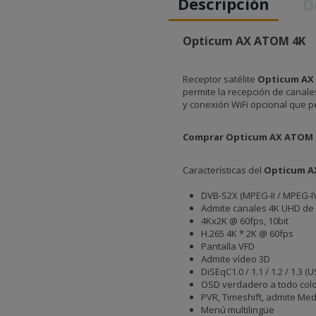
Descripción
D
Opticum AX ATOM 4K
Receptor satélite
Opticum AX
permite la recepción de canale
y conexión WiFi opcional que p
Comprar Opticum AX ATOM 
Características del
Opticum A
DVB-S2X (MPEG-II / MPEG-IV
Admite canales 4K UHD de u
4Kx2K @ 60fps, 10bit
H.265 4K * 2K @ 60fps
Pantalla VFD
Admite vídeo 3D
DiSEqC1.0 / 1.1 / 1.2 / 1.3 (
OSD verdadero a todo color
PVR, Timeshift, admite Med
Menú multilingüe