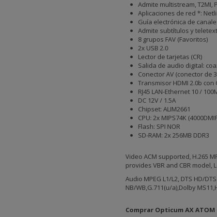
Admite multistream, T2MI, 
Aplicaciones de red *: Netl
Guía electrónica de canale
Admite subtítulos y teletext
8 grupos FAV (Favoritos)
2x USB 2.0
Lector de tarjetas (CR)
Salida de audio digital: coa
Conector AV (conector de 3
Transmisor HDMI 2.0b con 
RJ45 LAN-Ethernet 10 / 100
DC 12V / 1.5A
Chipset: ALIM2661
CPU: 2x MIPS74K (4000DMI
Flash: SPI NOR
SD-RAM: 2x 256MB DDR3
Video ACM supported, H.265 MP
provides VBR and CBR model, L
Audio MPEG L1/L2, DTS HD/DTS
NB/WB,G.711(u/a),Dolby MS11,
Comprar Opticum AX ATOM 