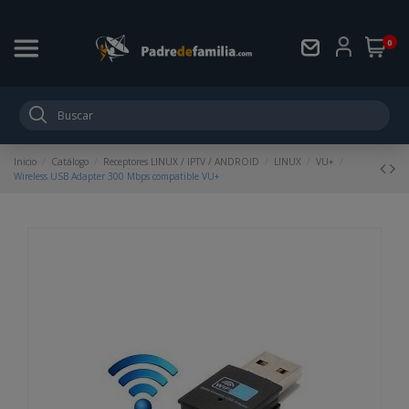
0
Inicio
Catálogo
Receptores LINUX / IPTV / ANDROID
LINUX
VU+
Wireless USB Adapter 300 Mbps compatible VU+