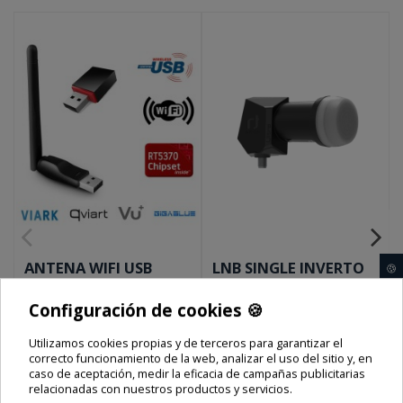
ANTENA WIFI USB
LNB SINGLE INVERTO
🍪
RT5370
ULTRA
Configuración de cookies 🍪
Precio final
Precio final
Utilizamos cookies propias y de terceros para garantizar el
29,00 €
21,00 €
correcto funcionamiento de la web, analizar el uso del sitio y, en
caso de aceptación, medir la eficacia de campañas publicitarias
relacionadas con nuestros productos y servicios.
Envío e impuestos incluidos
Envío e impuestos incluidos