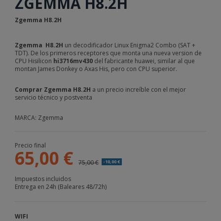
ZGEMMA H8.2H
Zgemma H8.2H
Zgemma H8.2H
un decodificador Linux Enigma2 Combo (SAT +
TDT). De los primeros receptores que monta una nueva version de
CPU Hisilicon
hi3716mv430
del fabricante huawei, similar al que
montan James Donkey o Axas His, pero con CPU superior.
Comprar Zgemma H8.2H
a un precio increíble con el mejor
servicio técnico y postventa
MARCA: Zgemma
Precio final
65,00 €
75,00 €
-10,00 €
Impuestos incluidos
Entrega en 24h (Baleares 48/72h)
WIFI