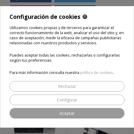
Configuración de cookies 🍪
Zgemma
Zgemma H8.2H
Zgemma H8
Utilizamos cookies propias y de terceros para garantizar el
correcto funcionamiento de la web, analizar el uso del sitio y, en
Comparte este producto
caso de aceptación, medir la eficacia de campañas publicitarias
relacionadas con nuestros productos y servicios.
Puedes aceptar todas las cookies, rechazarlas o configurarlas
según tus preferencias.
ESTOS PRODUCTOS TE
PUEDEN INTERESAR
Para más información consulta nuestra
política de cookies
.
Rechazar
Configurar
Aceptar