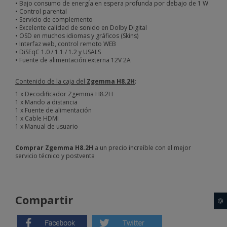
• Bajo consumo de energía en espera profunda por debajo de 1 W
• Control parental
• Servicio de complemento
• Excelente calidad de sonido en Dolby Digital
• OSD en muchos idiomas y gráficos (Skins)
• Interfaz web, control remoto WEB
• DiSEqC 1.0 / 1.1 / 1.2 y USALS
• Fuente de alimentación externa 12V 2A
Contenido de la caja del
Zgemma H8.2H
:
1 x Decodificador Zgemma H8.2H
1 x Mando a distancia
1 x Fuente de alimentación
1 x Cable HDMI
1 x Manual de usuario
Comprar Zgemma H8.2H
a un precio increíble con el mejor
servicio técnico y postventa
Compartir
🍪