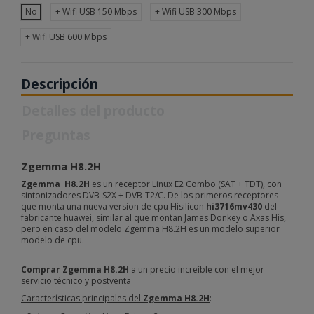
No
+ Wifi USB 150 Mbps
+ Wifi USB 300 Mbps
+ Wifi USB 600 Mbps
Descripción
Detalles del producto
Preguntas
Zgemma H8.2H
Zgemma H8.2H
es
un receptor Linux E2 Combo (SAT + TDT), con
sintonizadores DVB-S2X + DVB-T2/C. De los primeros receptores
que monta una nueva version de cpu Hisilicon
hi3716mv430
del
fabricante huawei, similar al que montan James Donkey o Axas His,
pero en caso del modelo Zgemma H8.2H es un modelo superior
modelo de cpu.
Comprar Zgemma H8.2H
a un precio increíble con el mejor
servicio técnico y postventa
Características principales del
Zgemma H8.2H
: