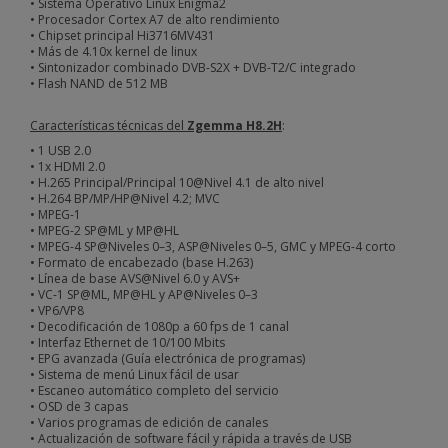
• Sistema Operativo Linux Enigma2
• Procesador Cortex A7 de alto rendimiento
• Chipset principal Hi3716MV431
• Más de 4.10x kernel de linux
• Sintonizador combinado DVB-S2X + DVB-T2/C integrado
• Flash NAND de 512 MB
Características técnicas del
Zgemma
H8.2H
:
• 1 USB 2.0
• 1x HDMI 2.0
• H.265 Principal/Principal 10@Nivel 4.1 de alto nivel
• H.264 BP/MP/HP@Nivel 4.2; MVC
• MPEG-1
• MPEG-2 SP@ML y MP@HL
• MPEG-4 SP@Niveles 0–3, ASP@Niveles 0–5, GMC y MPEG-4 corto
• Formato de encabezado (base H.263)
• Línea de base AVS@Nivel 6.0 y AVS+
• VC-1 SP@ML, MP@HL y AP@Niveles 0–3
• VP6/VP8
• Decodificación de 1080p a 60 fps de 1 canal
• Interfaz Ethernet de 10/100 Mbits
• EPG avanzada (Guía electrónica de programas)
• Sistema de menú Linux fácil de usar
• Escaneo automático completo del servicio
• OSD de 3 capas
• Varios programas de edición de canales
• Actualización de software fácil y rápida a través de USB