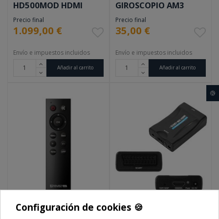
HD500MOD HDMI
GIROSCOPIO AM3
DVB-T/C
Precio final
Precio final
1.099,00 €
35,00 €
Envío e impuestos incluidos
Envío e impuestos incluidos
Añadir al carrito
Añadir al carrito
🍪
Configuración de cookies 🍪