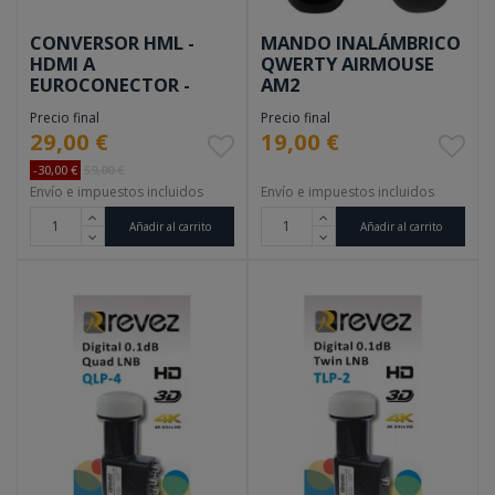
CONVERSOR HML -
MANDO INALÁMBRICO
HDMI A
QWERTY AIRMOUSE
EUROCONECTOR -
AM2
HDMI TO SCART
Precio final
Precio final
29,00 €
19,00 €
-30,00 €
59,00 €
Envío e impuestos incluidos
Envío e impuestos incluidos
Añadir al carrito
Añadir al carrito