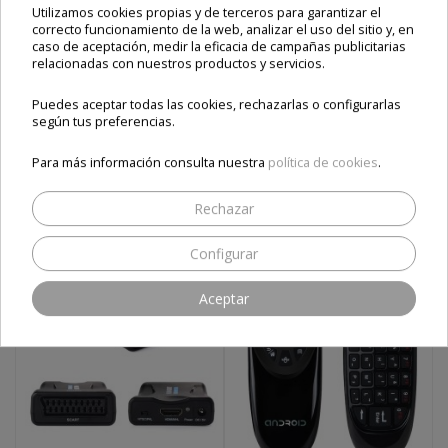
MANDO AIRMOUSE
CONVERSOR
Utilizamos cookies propias y de terceros para garantizar el
AM1
EUROCONECTOR A
correcto funcionamiento de la web, analizar el uso del sitio y, en
HML - HDMI - SCART
caso de aceptación, medir la eficacia de campañas publicitarias
TO HDMI
relacionadas con nuestros productos y servicios.
Precio final
Precio final
25,00 €
29,00 €
Puedes aceptar todas las cookies, rechazarlas o configurarlas
según tus preferencias.
-30,00 €
59,00 €
Envío e impuestos incluidos
Envío e impuestos incluidos
Para más información consulta nuestra
política de cookies
.
Añadir al carrito
Añadir al carrito
Rechazar
Configurar
Aceptar