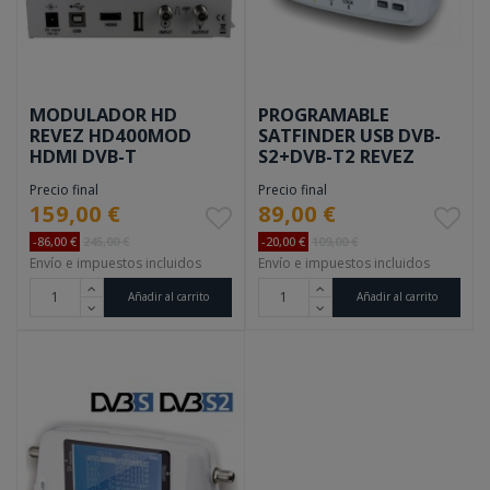
MODULADOR HD
PROGRAMABLE
REVEZ HD400MOD
SATFINDER USB DVB-
HDMI DVB-T
S2+DVB-T2 REVEZ
STC60
Precio final
Precio final
159,00 €
89,00 €
-86,00 €
245,00 €
-20,00 €
109,00 €
Envío e impuestos incluidos
Envío e impuestos incluidos
Añadir al carrito
Añadir al carrito