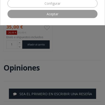
Configurar
HDMI SPLITTER 1X2 4K
Aceptar
Precio final
35,00 €
-20,00 €
55,00 €
Envío e impuestos incluidos
Añadir al carrito
Opiniones
SEA EL PRIMERO EN ESCRIBIR UNA RESEÑA