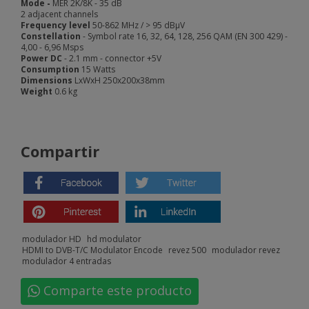
Mode
-
MER 2K/8K - 35 dB
2 adjacent channels
Frequency level
50-862 MHz / > 95 dBμV
Constellation
- Symbol rate 16, 32, 64, 128, 256 QAM (EN 300 429) -
4,00 - 6,96 Msps
Power DC
- 2.1 mm - connector +5V
Consumption
15 Watts
Dimensions
LxWxH 250x200x38mm
Weight
0.6 kg
Compartir
modulador HD
hd modulator
HDMI to DVB-T/C Modulator Encode
revez 500
modulador revez
modulador 4 entradas
Comparte este producto