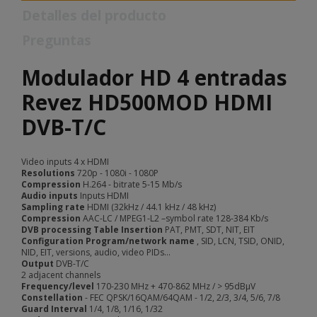
Detalles del producto
Preguntas
Modulador HD 4 entradas
Revez HD500MOD HDMI
DVB-T/C
Video inputs
4 x HDMI
Resolutions
720p - 1080i - 1080P
Compression
H.264 - bitrate 5-15 Mb/s
Audio inputs
Inputs HDMI
Sampling rate
HDMI (32kHz / 44.1 kHz / 48 kHz)
Compression
AAC-LC / MPEG1-L2 –symbol rate 128-384 Kb/s
DVB processing Table Insertion
PAT, PMT, SDT, NIT, EIT
Configuration Program/network name
, SID, LCN, TSID, ONID,
NID, EIT, versions, audio, video PIDs…
Output
DVB-T/C
2 adjacent channels
Frequency/level
170-230 MHz + 470-862 MHz / > 95dBμV
Constellation
- FEC QPSK/16QAM/64QAM - 1/2, 2/3, 3/4, 5/6, 7/8
Guard Interval
1/4, 1/8, 1/16, 1/32