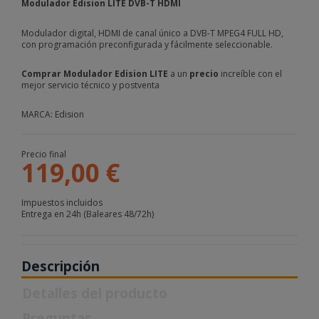
Modulador Edision LITE DVB-T HDMI
Modulador digital, HDMI de canal único a DVB-T MPEG4 FULL HD,
con programación preconfigurada y fácilmente seleccionable.
Comprar Modulador Edision LITE
a un
precio
increíble con el
mejor servicio técnico y postventa
MARCA: Edision
Precio final
119,00 €
Impuestos incluidos
Entrega en 24h (Baleares 48/72h)
Descripción
Detalles del producto
Preguntas