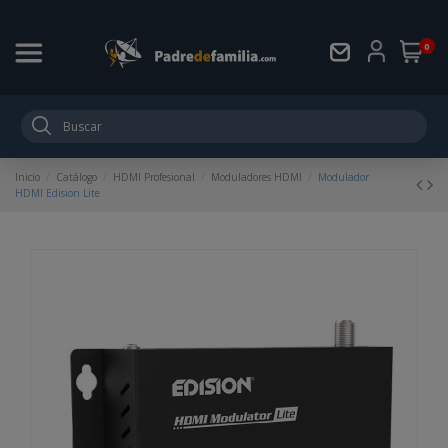
0
Inicio
Catálogo
HDMI Profesional
Moduladores HDMI
Modulador
HDMI Edision Lite