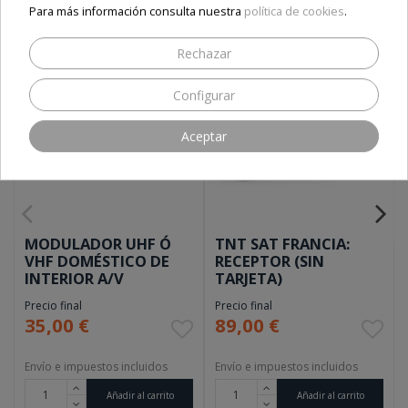
Para más información consulta nuestra
política de cookies
.
Rechazar
Configurar
Aceptar
MODULADOR UHF Ó
TNT SAT FRANCIA:
VHF DOMÉSTICO DE
RECEPTOR (SIN
INTERIOR A/V
TARJETA)
Precio final
Precio final
35,00 €
89,00 €
Envío e impuestos incluidos
Envío e impuestos incluidos
Añadir al carrito
Añadir al carrito