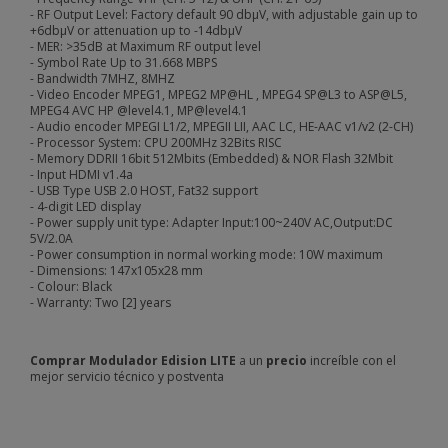
- RF Output Level: Factory default 90 dbμV, with adjustable gain up to
+6dbμV or attenuation up to -14dbμV
- MER: >35dB at Maximum RF output level
- Symbol Rate Up to 31.668 MBPS
- Bandwidth 7MHZ, 8MHZ
- Video Encoder MPEG1, MPEG2 MP@HL , MPEG4 SP@L3 to ASP@L5,
MPEG4 AVC HP @level4.1, MP@level4.1
- Audio encoder MPEGI L1/2, MPEGII LII, AAC LC, HE-AAC v1/v2 (2-CH)
- Processor System: CPU 200MHz 32Bits RISC
- Memory DDRII 16bit 512Mbits (Embedded) & NOR Flash 32Mbit
- Input HDMI v1.4a
- USB Type USB 2.0 HOST, Fat32 support
- 4-digit LED display
- Power supply unit type: Adapter Input:100~240V AC,Output:DC
5V/2.0A
- Power consumption in normal working mode: 10W maximum
- Dimensions: 147x105x28 mm
- Colour: Black
- Warranty: Two [2] years
Comprar Modulador Edision LITE
a un
precio
increíble con el
mejor servicio técnico y postventa