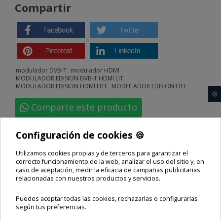
Compartir
modulador DVB-T
modulador HDMI
MODULADOR EDISION DVB-T HDMI LIT
MODULADOR EDISION HDMI LITE
MODULADOR EDISION LITE
🍪
Comparte este producto
Configuración de cookies 🍪
ESTOS PRODUCTOS TE
Utilizamos cookies propias y de terceros para garantizar el
correcto funcionamiento de la web, analizar el uso del sitio y, en
PUEDEN INTERESAR
caso de aceptación, medir la eficacia de campañas publicitarias
relacionadas con nuestros productos y servicios.
Puedes aceptar todas las cookies, rechazarlas o configurarlas
según tus preferencias.