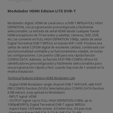
Modulador HDMI Edision LITE DVB-T
Modulador digital, HDMI de canal único a DVB-T MPEG4 FULL HIGH
DEFINITION, con programación preconfigurada y fácilmente
seleccionable. La entrada de señal HDMI desde cualquier fuente
HDMI (receptores de TV terrestre y satelital, cámaras, DVD, DVR,
etc.) se convierte en FULL HIGH DEFINITION 1080p, salida de señal
Digital Terrestrial DVB-T MPEG4, en banda VHF / UHF. Produce una
salida de señal COFDM digital de excelente calidad, combinada con
una funcionalidad confiable y un funcionamiento estable, en todas
las configuraciones. Con puerto USB para una rápida función
CONFIG DATA. Además, su función FAST PRE-CONFIG ofrece 50
identificadores preconfigurados y fácilmente seleccionables para
una programación rápida y fácil, cuando hay más de 1 unidad en la
misma instalación.
Technical features Edision HDMI Modulator Lite
:
- Digital HDMI Modulator single-channel DVB-T VHF/UHF, with FAST
PRE-CONFIG function (50 IDs Selectable) plus CONFIG DATA function
(USB extract, easy upload to Modulator)
- INPUT signal: HDMI
- OUTPUT signal: Up to FULL HIGH DEFINITION (1080i, up to
1080p@30FPS), Digital Terrestrial DVB-T signal, MPEG4
- Aspect Ratio 16:9 wide screen, 4:3 letter box, 4:3 pan scan
- Frequency Range VHF (CH. 5-12) & UHF (CH. 21-69)