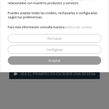
relacionadas con nuestros productos y servicios.
-10,00 €
169,00 €
-10,00 €
49,00 €
Envío e impuestos incluidos
Envío e impuestos incluidos
Puedes aceptar todas las cookies, rechazarlas o configurarlas
según tus preferencias.
Añadir al carrito
Añadir al carrito
Para más información consulta nuestra
política de cookies
.
Rechazar
Opiniones
Configurar
Aceptar
SEA EL PRIMERO EN ESCRIBIR UNA RESEÑA