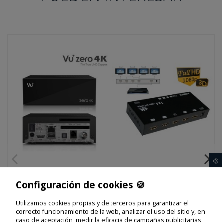
🍪
VU+ ZERO 4K
HDMI SPLITTER 1X4
Configuración de cookies 🍪
Utilizamos cookies propias y de terceros para garantizar el
Precio final
Precio final
correcto funcionamiento de la web, analizar el uso del sitio y, en
159,00 €
39,00 €
caso de aceptación, medir la eficacia de campañas publicitarias