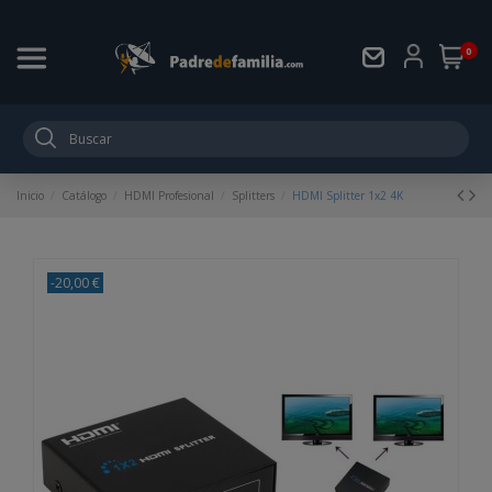
0
Inicio
Catálogo
HDMI Profesional
Splitters
HDMI Splitter 1x2 4K
-20,00 €